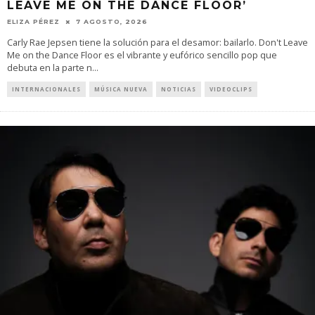
LEAVE ME ON THE DANCE FLOOR’
ELIZA PÉREZ
7 AGOSTO, 2026
Carly Rae Jepsen tiene la solución para el desamor: bailarlo. Don't Leave
Me on the Dance Floor es el vibrante y eufórico sencillo pop que
debuta en la parte n
...
INTERNACIONALES
MÚSICA NUEVA
NOTICIAS
VIDEOCLIPS