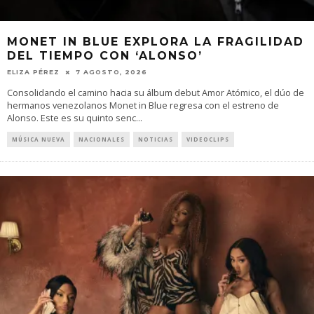
MONET IN BLUE EXPLORA LA FRAGILIDAD
DEL TIEMPO CON ‘ALONSO’
ELIZA PÉREZ
7 AGOSTO, 2026
Consolidando el camino hacia su álbum debut Amor Atómico, el dúo de
hermanos venezolanos Monet in Blue regresa con el estreno de
Alonso. Este es su quinto senc
...
MÚSICA NUEVA
NACIONALES
NOTICIAS
VIDEOCLIPS