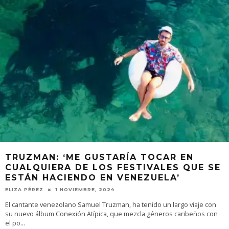
TRUZMAN: ‘ME GUSTARÍA TOCAR EN
CUALQUIERA DE LOS FESTIVALES QUE SE
ESTÁN HACIENDO EN VENEZUELA’
ELIZA PÉREZ
1 NOVIEMBRE, 2024
El cantante venezolano Samuel Truzman, ha tenido un largo viaje con
su nuevo álbum Conexión Atípica, que mezcla géneros caribeños con
el po
...