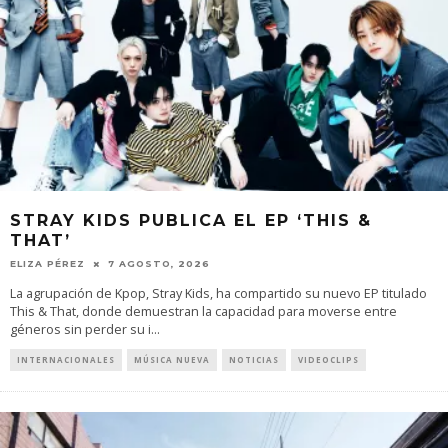
STRAY KIDS PUBLICA EL EP ‘THIS &
THAT’
ELIZA PÉREZ
7 AGOSTO, 2026
La agrupación de Kpop, Stray Kids, ha compartido su nuevo EP titulado
This & That, donde demuestran la capacidad para moverse entre
géneros sin perder su i
...
INTERNACIONALES
MÚSICA NUEVA
NOTICIAS
VIDEOCLIPS