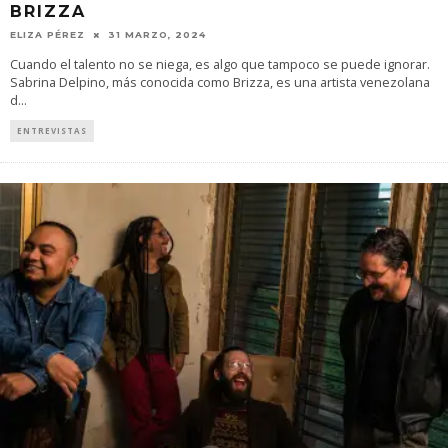
BRIZZA
ELIZA PÉREZ
31 MARZO, 2024
Cuando el talento no se niega, es algo que tampoco se puede ignorar.
Sabrina Delpino, más conocida como Brizza, es una artista venezolana
d
...
ENTREVISTAS