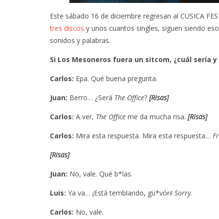
Este sábado 16 de diciembre regresan al CUSICA F
tres discos
y unos cuantos singles, siguen siendo eso
sonidos y palabras.
Si Los Mesoneros fuera un sitcom, ¿cuál sería y
Carlos:
Epa. Qué buena pregunta.
Juan:
Berro… ¿Será
The Office
?
[Risas]
Carlos:
A ver,
The Office
me da mucha risa.
[Risas]
Carlos:
Mira esta respuesta. Mira esta respuesta…
F
[Risas]
Juan:
No, vale. Qué b*las.
Luis:
Ya va… ¡Está temblando, gü*vón!
Sorry
.
Carlos:
No, vale.