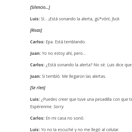
[Silencio…]
Luis:
Sí… ¡Está sonando la alerta, gü*vón!,
fuck
.
[Risas]
Carlos:
Epa. Está temblando.
Juan:
Yo no estoy ahí, pero…
Carlos:
¿Está sonando la alerta? No sé. Luis dice qu
Juan:
Sí tembló. Me llegaron las alertas.
[Se ríen]
Luis:
¿Puedes creer que tuve una pesadilla con que 
Espérenme.
Sorry
.
Carlos:
En mi casa no sonó.
Luis:
Yo no la escuché y no me llegó al celular.