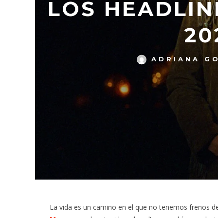
LOS HEADLIN
20
ADRIANA G
La vida es un camino en el que no tenemos frenos d