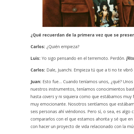
¿Qué recuerdan de la primera vez que se pres
Carlos:
¿Quién empieza?
Luis:
Yo sigo pensando en el terremoto. Perdón.
[Ris
Carlos:
Dale, Juanchi. Empieza tú que a ti no te vibró 
Juan:
Esto fue… Cuando teníamos unos, ¿qué? Unos 
nuestros instrumentos, teníamos conocimientos bast
hasta
covers
y ni siquiera como que estábamos muy fa
muy emocionante. Nosotros sentíamos que estábamos
seis personas ahí viéndonos. Pero sí, o sea, es alg
compararlos con el que estamos ahorita y sé que en
con hacer un proyecto de vida relacionado con la mús