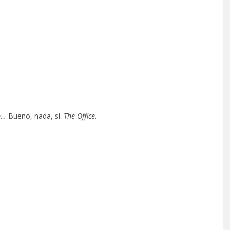
m…
Bueno, nada, sí.
The Office
.
ONDER ANUNCIA
KAROL G PRESENTA
UM Y ADELANTA
TRACKLIST DE SU ÁLBUM
AND MOON’
‘NO ME ARREPIENTO DE
SENTIR TANTO’
STO, 2026