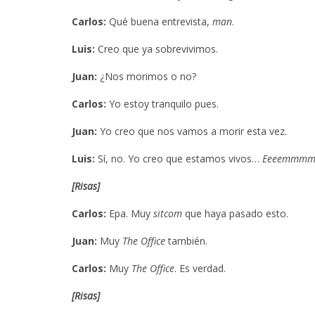
Carlos:
Qué buena entrevista,
man
.
Luis:
Creo que ya sobrevivimos.
Juan:
¿Nos morimos o no?
Carlos:
Yo estoy tranquilo pues.
Juan:
Yo creo que nos vamos a morir esta vez.
Luis:
Sí, no. Yo creo que estamos vivos…
Eeeemmm
[Risas]
Carlos:
Epa. Muy
sitcom
que haya pasado esto.
Juan:
Muy
The Office
también.
DANIELLE P
Carlos:
Muy
The Office
. Es verdad.
NUEVO ÁLB
‘SUN 
[Risas]
6 AGO