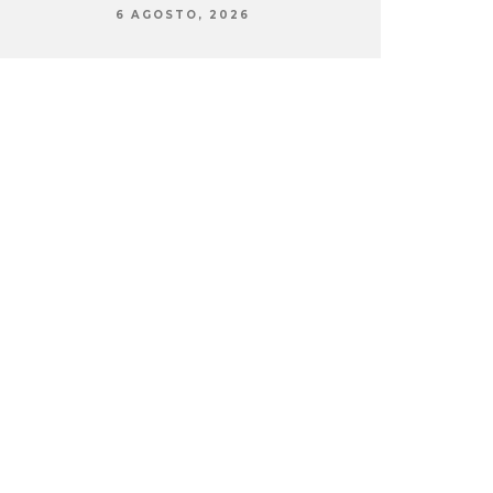
6 AGOSTO, 2026
6 AG