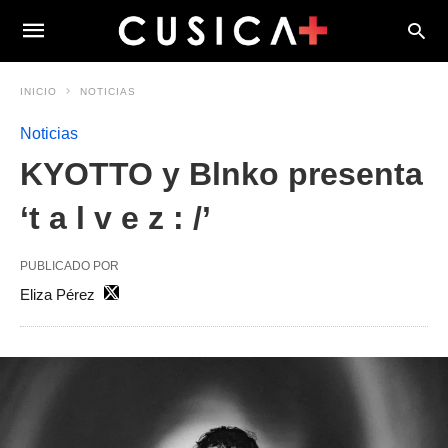
INICIO
NOTICIAS
Noticias
KYOTTO y Blnko presenta
‘t a l v e z : /’
PUBLICADO POR
Eliza Pérez