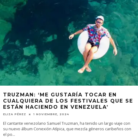
TRUZMAN: ‘ME GUSTARÍA TOCAR EN
CUALQUIERA DE LOS FESTIVALES QUE SE
ESTÁN HACIENDO EN VENEZUELA’
ELIZA PÉREZ
1 NOVIEMBRE, 2024
El cantante venezolano Samuel Truzman, ha tenido un largo viaje con
su nuevo álbum Conexión Atípica, que mezcla géneros caribeños con
el po
...