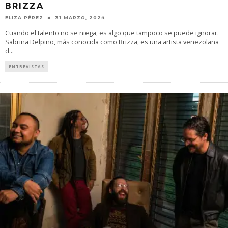
BRIZZA
ELIZA PÉREZ
31 MARZO, 2024
Cuando el talento no se niega, es algo que tampoco se puede ignorar.
Sabrina Delpino, más conocida como Brizza, es una artista venezolana
d
...
ENTREVISTAS