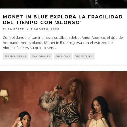
MONET IN BLUE EXPLORA LA FRAGILIDAD
DEL TIEMPO CON ‘ALONSO’
ELIZA PÉREZ
7 AGOSTO, 2026
Consolidando el camino hacia su álbum debut Amor Atómico, el dúo de
hermanos venezolanos Monet in Blue regresa con el estreno de
Alonso. Este es su quinto senc
...
MÚSICA NUEVA
NACIONALES
NOTICIAS
VIDEOCLIPS