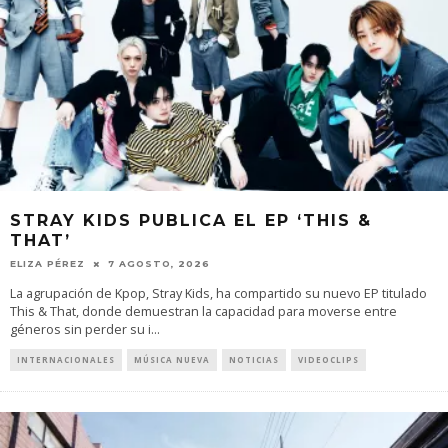
STRAY KIDS PUBLICA EL EP ‘THIS &
THAT’
ELIZA PÉREZ
7 AGOSTO, 2026
La agrupación de Kpop, Stray Kids, ha compartido su nuevo EP titulado
This & That, donde demuestran la capacidad para moverse entre
géneros sin perder su i
...
INTERNACIONALES
MÚSICA NUEVA
NOTICIAS
VIDEOCLIPS