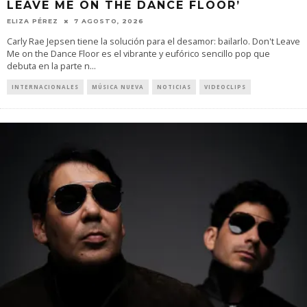
LEAVE ME ON THE DANCE FLOOR’
ELIZA PÉREZ
7 AGOSTO, 2026
Carly Rae Jepsen tiene la solución para el desamor: bailarlo. Don't Leave
Me on the Dance Floor es el vibrante y eufórico sencillo pop que
debuta en la parte n
...
INTERNACIONALES
MÚSICA NUEVA
NOTICIAS
VIDEOCLIPS