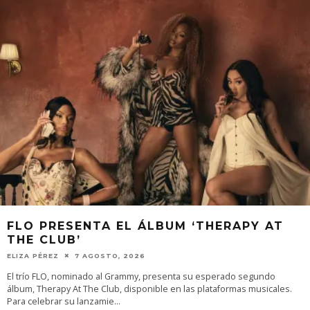
FLO PRESENTA EL ÁLBUM ‘THERAPY AT
THE CLUB’
ELIZA PÉREZ
7 AGOSTO, 2026
El trío FLO, nominado al Grammy, presenta su esperado segundo
álbum, Therapy At The Club, disponible en las plataformas musicales.
Para celebrar su lanzamie
...