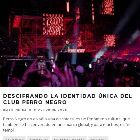
DESCIFRANDO LA IDENTIDAD ÚNICA DEL
CLUB PERRO NEGRO
ELIZA PÉREZ
6 OCTUBRE, 2025
Perro Negro no es sólo una discoteca, es un fenómeno cultural que
también se ha convertido en una marca global, y para muchos, es “el
templ
...
ARTÍCULOS
ESPECIALES
INTERNACIONALES
NOTICIAS