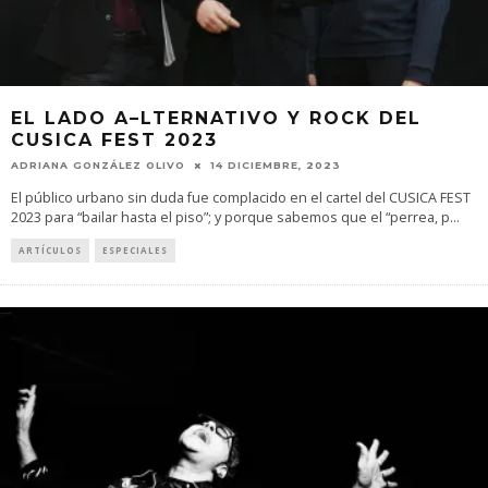
EL LADO A–LTERNATIVO Y ROCK DEL
CUSICA FEST 2023
ADRIANA GONZÁLEZ OLIVO
14 DICIEMBRE, 2023
El público urbano sin duda fue complacido en el cartel del CUSICA FEST
2023 para “bailar hasta el piso”; y porque sabemos que el “perrea, p
...
ARTÍCULOS
ESPECIALES