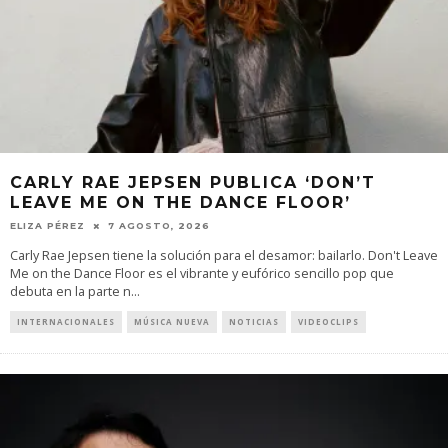
CARLY RAE JEPSEN PUBLICA ‘DON’T
LEAVE ME ON THE DANCE FLOOR’
ELIZA PÉREZ
7 AGOSTO, 2026
Carly Rae Jepsen tiene la solución para el desamor: bailarlo. Don't Leave
Me on the Dance Floor es el vibrante y eufórico sencillo pop que
debuta en la parte n
...
INTERNACIONALES
MÚSICA NUEVA
NOTICIAS
VIDEOCLIPS