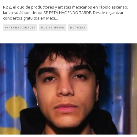
RØZ, el dúo de productores y artistas mexicanos en rápido ascenso,
lanza su álbum debut SE ESTÁ HACIENDO TARDE. Desde organizar
conciertos gratuitos en Méxi
...
INTERNACIONALES
MÚSICA NUEVA
NOTICIAS