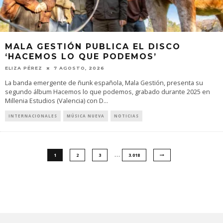
MALA GESTIÓN PUBLICA EL DISCO
‘HACEMOS LO QUE PODEMOS’
ELIZA PÉREZ
7 AGOSTO, 2026
La banda emergente de ñunk española, Mala Gestión, presenta su
segundo álbum Hacemos lo que podemos, grabado durante 2025 en
Millenia Estudios (Valencia) con D
...
INTERNACIONALES
MÚSICA NUEVA
NOTICIAS
…
1
2
3
3.018