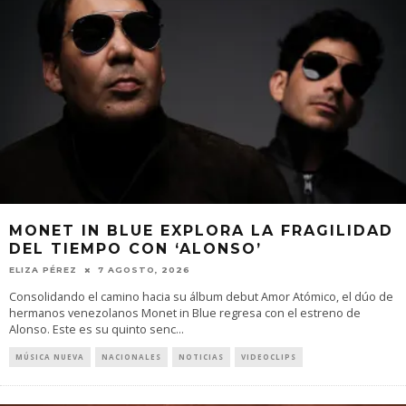
MONET IN BLUE EXPLORA LA FRAGILIDAD
DEL TIEMPO CON ‘ALONSO’
ELIZA PÉREZ
7 AGOSTO, 2026
Consolidando el camino hacia su álbum debut Amor Atómico, el dúo de
hermanos venezolanos Monet in Blue regresa con el estreno de
Alonso. Este es su quinto senc
...
MÚSICA NUEVA
NACIONALES
NOTICIAS
VIDEOCLIPS