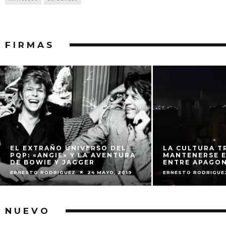
FIRMAS
EL EXTRAÑO UNIVERSO DEL
LA CULTURA T
POP: «ANGIE» Y LA AVENTURA
MANTENERSE 
DE BOWIE Y JAGGER
ENTRE APAGO
ERNESTO RODRIGUEZ
24 MAYO, 2019
ERNESTO RODRIGUE
NUEVO