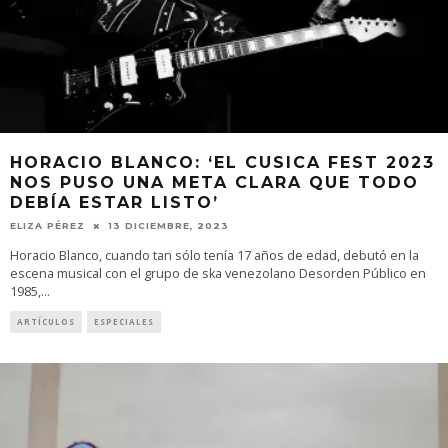
HORACIO BLANCO: ‘EL CUSICA FEST 2023
NOS PUSO UNA META CLARA QUE TODO
DEBÍA ESTAR LISTO’
ELIZA PÉREZ
13 DICIEMBRE, 2023
Horacio Blanco, cuando tan sólo tenía 17 años de edad, debutó en la
escena musical con el grupo de ska venezolano Desorden Público en
1985,
...
ARTÍCULOS
ESPECIALES