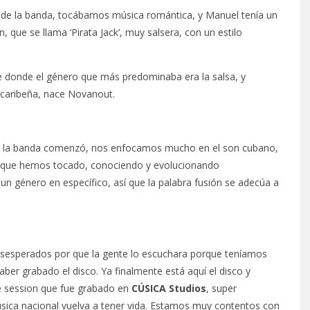
ta de la banda, tocábamos música romántica, y Manuel tenía un
 que se llama ‘Pirata Jack’, muy salsera, con un estilo
 donde el género que más predominaba era la salsa, y
a caribeña, nace Novanout.
ndo la banda comenzó, nos enfocamos mucho en el son cubano,
da que hemos tocado, conociendo y evolucionando
n género en específico, así que la palabra fusión se adecúa a
sesperados por que la gente lo escuchara porque teníamos
er grabado el disco. Ya finalmente está aquí el disco y
ve session que fue grabado en
CÚSICA Studios
, super
úsica nacional vuelva a tener vida. Estamos muy contentos con