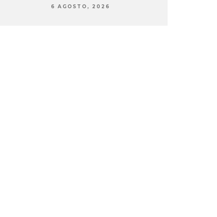
6 AGOSTO, 2026
6 AG