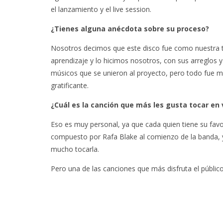
el lanzamiento y el live session.
¿Tienes alguna anécdota sobre su proceso?
Nosotros decimos que este disco fue como nuestra t
aprendizaje y lo hicimos nosotros, con sus arreglos y
músicos que se unieron al proyecto, pero todo fue 
gratificante.
¿Cuál es la canción que más les gusta tocar en 
Eso es muy personal, ya que cada quien tiene su favo
compuesto por Rafa Blake al comienzo de la banda, y
mucho tocarla.
Pero una de las canciones que más disfruta el públic
EDGAR BAJO EL AGUA ABRE
GHOST 
UN NUEVO CAPÍTULO CON
GLOBA
‘CAMPO, PUERTA’
CONCIERTO 
CON FUNCI
6 AGOSTO, 2026