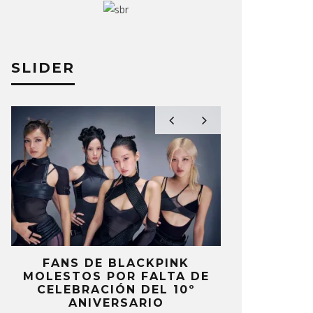
SLIDER
FANS DE BLACKPINK
BLIND CHA
MOLESTOS POR FALTA DE
CON DOB
CELEBRACIÓN DEL 10º
ANUNCI
ANIVERSARIO
‘PAI