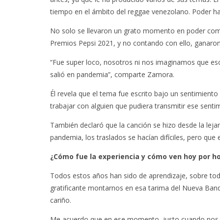
tiempo en el ámbito del reggae venezolano. Poder hac
No solo se llevaron un grato momento en poder com
Premios Pepsi 2021, y no contando con ello, gana
“Fue super loco, nosotros ni nos imaginamos que eso
salió en pandemia”, comparte Zamora.
Él revela que el tema fue escrito bajo un sentimiento
trabajar con alguien que pudiera transmitir ese sentim
También declaró que la canción se hizo desde la lejan
pandemia, los traslados se hacían difíciles, pero que 
¿Cómo fue la experiencia y cómo ven hoy por h
Todos estos años han sido de aprendizaje, sobre tod
gratificante montarnos en esa tarima del Nueva Band
cariño.
Me acuerdo que en ese momento, justo cuando nos to