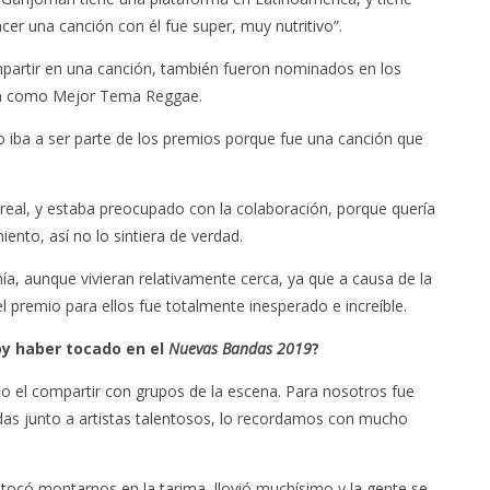
er una canción con él fue super, muy nutritivo”.
partir en una canción, también fueron nominados en los
ron como Mejor Tema Reggae.
 iba a ser parte de los premios porque fue una canción que
 real, y estaba preocupado con la colaboración, porque quería
iento, así no lo sintiera de verdad.
ía, aunque vivieran relativamente cerca, ya que a causa de la
el premio para ellos fue totalmente inesperado e increíble.
oy haber tocado en el
Nuevas Bandas 2019
?
o el compartir con grupos de la escena. Para nosotros fue
as junto a artistas talentosos, lo recordamos con mucho
có montarnos en la tarima, llovió muchísimo y la gente se