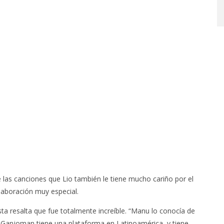
STO, 2026
6 AGOSTO, 2026
 las canciones que Lio también le tiene mucho cariño por el
aboración muy especial.
sta resalta que fue totalmente increíble. “Manu lo conocía de
l Ganjoman tiene una plataforma en Latinoamérica, y tiene