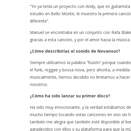
“Yo ya tenía un proyecto con Andy, que es guitarris
estudio en Bello Monte, le muestro la primera canción,
diferente”.
Manuel se encontraba en un conjunto con Rafa Blake
gracias a esta canción, y por el amor hacia la músic
¿Cómo describirías el sonido de Novanout?
Siempre utilizamos la palabra “fusión” porque cua
el funk, reggae y bossa nova, pero ahorita, a medi
musicalmente, hemos decidido no limitarnos a hacer u
nosotros.
¿Cómo ha sido lanzar su primer disco?
Ha sido muy emocionante, y la verdad estábamos de
mucho tiempo tocando estas canciones en vivo sin hab
también me alegra que también esté disponible el li
agradecidos con ellos y su plataforma para que la m