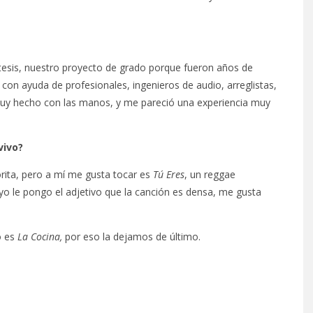
esis, nuestro proyecto de grado porque fueron años de
 con ayuda de profesionales, ingenieros de audio, arreglistas,
muy hecho con las manos, y me pareció una experiencia muy
vivo?
rita, pero a mí me gusta tocar es
Tú Eres
, un reggae
o le pongo el adjetivo que la canción es densa, me gusta
o es
La Cocina,
por eso la dejamos de último.
PROYECTARÁ
KAROL G PRESENTA
LMENTE EL
TRACKLIST DE SU ÁLBUM
‘2 BIG TO RIG’
‘NO ME ARREPIENTO DE
ÓN EN CARACAS
SENTIR TANTO’