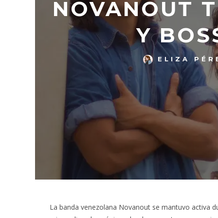
NOVANOUT T
Y BOS
ELIZA PÉR
La banda venezolana Novanout se mantuvo activa du