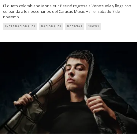
El dueto colombiano Monsieur Periné regresa a Venezuela y llega con
su banda a los escenarios del Caracas Music Hall el sábado 7 de
noviemb
...
INTERNACIONALES
NACIONALES
NOTICIAS
SHOWS