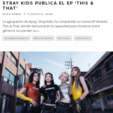
STRAY KIDS PUBLICA EL EP ‘THIS &
THAT’
ELIZA PÉREZ
7 AGOSTO, 2026
La agrupación de Kpop, Stray Kids, ha compartido su nuevo EP titulado
This & That, donde demuestran la capacidad para moverse entre
géneros sin perder su i
...
INTERNACIONALES
MÚSICA NUEVA
NOTICIAS
VIDEOCLIPS