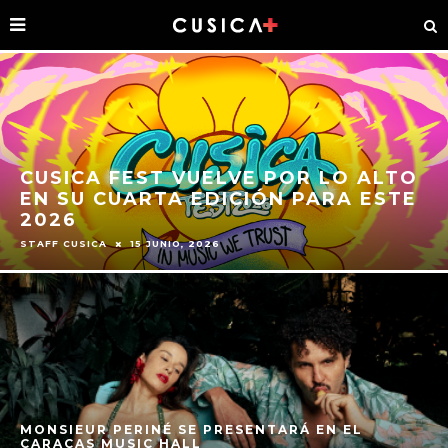
SIMON GROSSMANN LLEVA SU GIRA
‘EMPEZAR GANANDO’ A CARACAS
STAFF CUSICA
16 ABRIL, 2026
CONCIERTO DE MICRO TDH EN CARACAS SE
MUDA A LA CONCHA ACÚSTICA DE BELLO MONTE