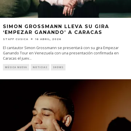
SIMON GROSSMANN LLEVA SU GIRA
‘EMPEZAR GANANDO’ A CARACAS
STAFF CUSICA
16 ABRIL, 2026
El cantautor Simon Grossmann se presentará con su gira Empezar
Ganando Tour en Venezuela con una presentación confirmada en
Caracas el juev
...
MÚSICA NUEVA
NOTICIAS
SHOWS