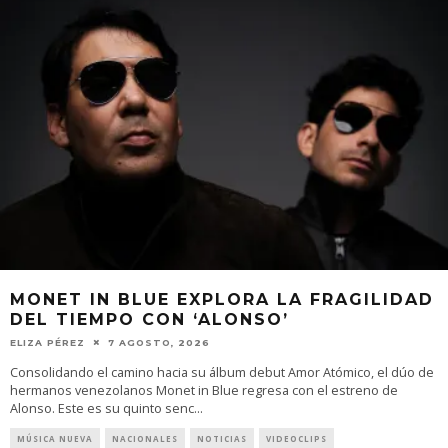
MONET IN BLUE EXPLORA LA FRAGILIDAD
DEL TIEMPO CON ‘ALONSO’
ELIZA PÉREZ
7 AGOSTO, 2026
Consolidando el camino hacia su álbum debut Amor Atómico, el dúo de
hermanos venezolanos Monet in Blue regresa con el estreno de
Alonso. Este es su quinto senc
...
MÚSICA NUEVA
NACIONALES
NOTICIAS
VIDEOCLIPS