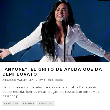
“ANYONE”, EL GRITO DE AYUDA QUE DA
DEMI LOVATO
ARNALDO VALLENILLA
27 ENERO, 2020
Han sido años complicados para la vida personal de Demi Lovato.
Desde recaídas fuertes en las drogas que casi acaban con su vida,
pasando p
...
ARTÍCULOS
RESEÑAS
SENCILLOS