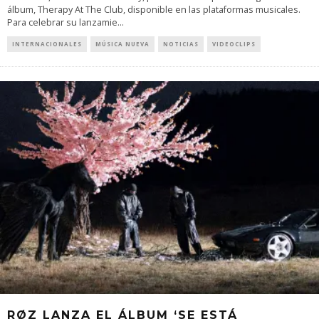
álbum, Therapy At The Club, disponible en las plataformas musicales.
Para celebrar su lanzamie
...
INTERNACIONALES
MÚSICA NUEVA
NOTICIAS
VIDEOCLIPS
RØZ LANZA EL ÁLBUM ‘SE ESTÁ