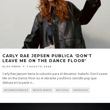
CARLY RAE JEPSEN PUBLICA ‘DON’T
LEAVE ME ON THE DANCE FLOOR’
ELIZA PÉREZ
7 AGOSTO, 2026
Carly Rae Jepsen tiene la solución para el desamor: bailarlo. Don't Leave
Me on the Dance Floor es el vibrante y eufórico sencillo pop que
debuta en la parte n
...
INTERNACIONALES
MÚSICA NUEVA
NOTICIAS
VIDEOCLIPS