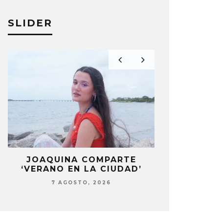
SLIDER
LA
JOAQUINA COMPARTE
STRAY KIDS
‘VERANO EN LA CIUDAD’
‘THI
7 AGOSTO, 2026
7 AG