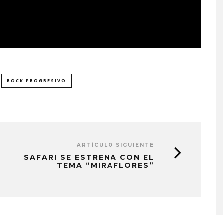
ROCK PROGRESIVO
ARTÍCULO SIGUIENTE
SAFARI SE ESTRENA CON EL
MONET IN BLUE EXPLORA 
TEMA “MIRAFLORES”
FRAGILIDAD DEL TIEMPO
CON ‘ALONSO’
7 AGOSTO, 2026