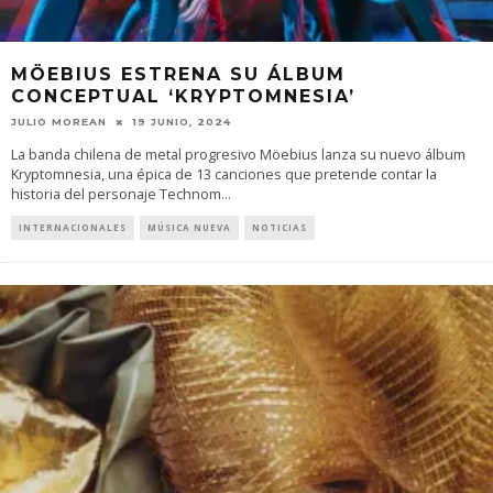
MÖEBIUS ESTRENA SU ÁLBUM
CONCEPTUAL ‘KRYPTOMNESIA’
JULIO MOREAN
19 JUNIO, 2024
La banda chilena de metal progresivo Möebius lanza su nuevo álbum
Kryptomnesia, una épica de 13 canciones que pretende contar la
historia del personaje Technom
...
INTERNACIONALES
MÚSICA NUEVA
NOTICIAS