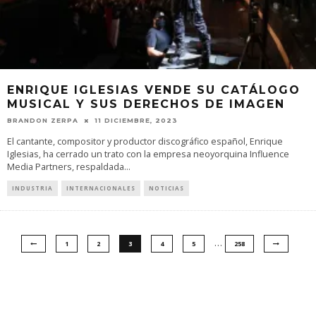
ENRIQUE IGLESIAS VENDE SU CATÁLOGO
MUSICAL Y SUS DERECHOS DE IMAGEN
BRANDON ZERPA
11 DICIEMBRE, 2023
El cantante, compositor y productor discográfico español, Enrique
Iglesias, ha cerrado un trato con la empresa neoyorquina Influence
Media Partners, respaldada
...
INDUSTRIA
INTERNACIONALES
NOTICIAS
…
1
2
3
4
5
258