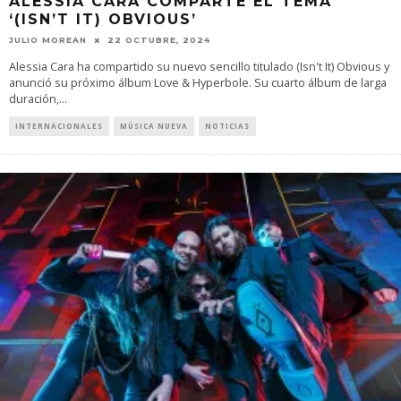
ALESSIA CARA COMPARTE EL TEMA
‘(ISN’T IT) OBVIOUS’
JULIO MOREAN
22 OCTUBRE, 2024
Alessia Cara ha compartido su nuevo sencillo titulado (Isn't It) Obvious y
anunció su próximo álbum Love & Hyperbole. Su cuarto álbum de larga
duración,
...
INTERNACIONALES
MÚSICA NUEVA
NOTICIAS