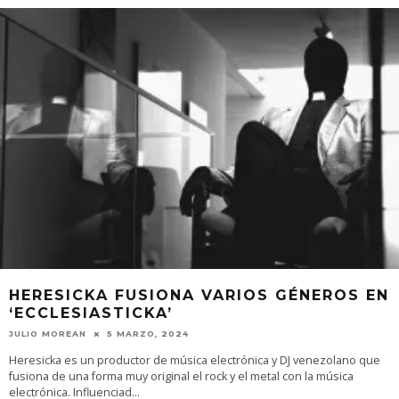
HERESICKA FUSIONA VARIOS GÉNEROS EN
‘ECCLESIASTICKA’
JULIO MOREAN
5 MARZO, 2024
Heresicka es un productor de música electrónica y DJ venezolano que
fusiona de una forma muy original el rock y el metal con la música
electrónica. Influenciad
...