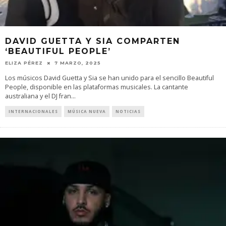
DAVID GUETTA Y SIA COMPARTEN
‘BEAUTIFUL PEOPLE’
ELIZA PÉREZ
7 MARZO, 2025
Los músicos David Guetta y Sia se han unido para el sencillo Beautiful
People, disponible en las plataformas musicales. La cantante
australiana y el DJ fran
...
INTERNACIONALES
MÚSICA NUEVA
NOTICIAS