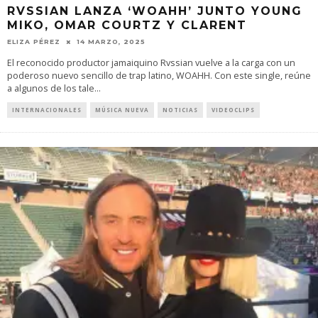
RVSSIAN LANZA ‘WOAHH’ JUNTO YOUNG
MIKO, OMAR COURTZ Y CLARENT
ELIZA PÉREZ
14 MARZO, 2025
El reconocido productor jamaiquino Rvssian vuelve a la carga con un
poderoso nuevo sencillo de trap latino, WOAHH. Con este single, reúne
a algunos de los tale
...
INTERNACIONALES
MÚSICA NUEVA
NOTICIAS
VIDEOCLIPS