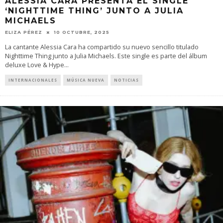
ALESSIA CARA PRESENTA EL SINGLE
‘NIGHTTIME THING’ JUNTO A JULIA
MICHAELS
ELIZA PÉREZ
10 OCTUBRE, 2025
La cantante Alessia Cara ha compartido su nuevo sencillo titulado
Nighttime Thing junto a Julia Michaels. Este single es parte del álbum
deluxe Love & Hype
...
INTERNACIONALES
MÚSICA NUEVA
NOTICIAS