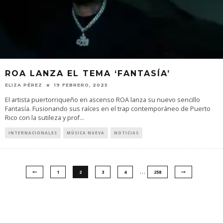
ROA LANZA EL TEMA ‘FANTASÍA’
ELIZA PÉREZ
19 FEBRERO, 2025
El artista puertorriqueño en ascenso ROA lanza su nuevo sencillo
Fantasía. Fusionando sus raíces en el trap contemporáneo de Puerto
Rico con la sutileza y prof
...
INTERNACIONALES
MÚSICA NUEVA
NOTICIAS
…
1
2
3
4
258