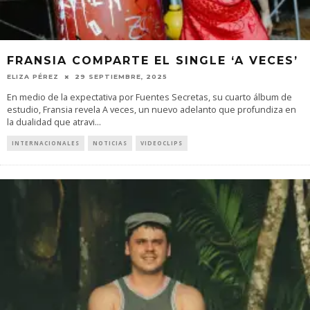
FRANSIA COMPARTE EL SINGLE ‘A VECES’
ELIZA PÉREZ
29 SEPTIEMBRE, 2025
En medio de la expectativa por Fuentes Secretas, su cuarto álbum de
estudio, Fransia revela A veces, un nuevo adelanto que profundiza en
la dualidad que atravi
...
INTERNACIONALES
NOTICIAS
VIDEOCLIPS