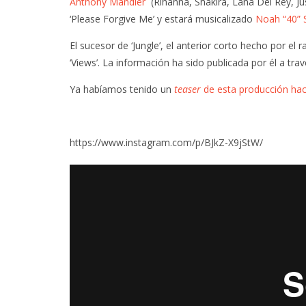
Anthony Mandler
(Rihanna, Shakira, Lana Del Rey, Jus
‘Please Forgive Me’ y estará musicalizado
Noah “40” 
El sucesor de ‘Jungle’, el anterior corto hecho por el
‘Views’. La información ha sido publicada por él a tr
Ya habíamos tenido un
teaser
de esta producción ha
https://www.instagram.com/p/BJkZ-X9jStW/