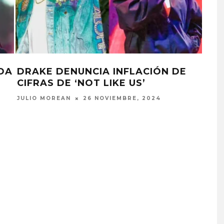
DA
DRAKE DENUNCIA INFLACIÓN DE
HEI
CIFRAS DE ‘NOT LIKE US’
ELIZ
JULIO MOREAN
26 NOVIEMBRE, 2024
EDGAR BAJO EL AGUA ABR
UN NUEVO CAPÍTULO CON
‘CAMPO, PUERTA’
6 AGOSTO, 2026