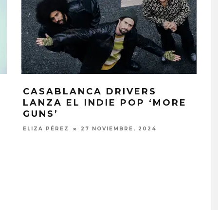
CASABLANCA DRIVERS
LANZA EL INDIE POP ‘MORE
GUNS’
ELIZA PÉREZ
27 NOVIEMBRE, 2024
PLACES IN THE
OZUNA Y OMAR COURTZ
NZA ‘A CASE
ENCIENDEN EL VERANO CO
 THE WORLD’
‘ZIZI’
STO, 2026
5 AGOSTO, 2026