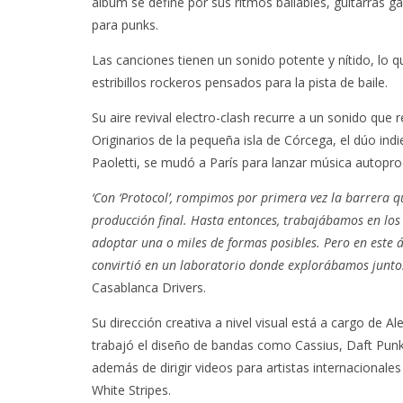
álbum se define por sus ritmos bailables, guitarras 
para punks.
Las canciones tienen un sonido potente y nítido, lo 
estribillos rockeros pensados para la pista de baile.
Su aire revival electro-clash recurre a un sonido que 
Originarios de la pequeña isla de Córcega, el dúo ind
Paoletti, se mudó a París para lanzar música autoprod
‘Con ‘Protocol’, rompimos por primera vez la barrera q
producción final. Hasta entonces, trabajábamos en lo
adoptar una o miles de formas posibles. Pero en este á
convirtió en un laboratorio donde explorábamos junto
Casablanca Drivers.
Su dirección creativa a nivel visual está a cargo de A
trabajó el diseño de bandas como Cassius, Daft Punk 
además de dirigir videos para artistas internacional
White Stripes.