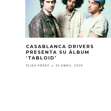
CASABLANCA DRIVERS
PRESENTA SU ÁLBUM
‘TABLOID’
ELIZA PÉREZ
25 ABRIL, 2025
KISS OF LIFE LANZA EL
CHANGING 
SENCILLO ‘SWEAT’
FIRE LA
AGAINST
4 AGOSTO, 2026
5 AGO