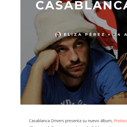
CASABLANCA
ELIZA PÉREZ
24 
Casablanca Drivers presenta su nuevo álbum,
Protoc