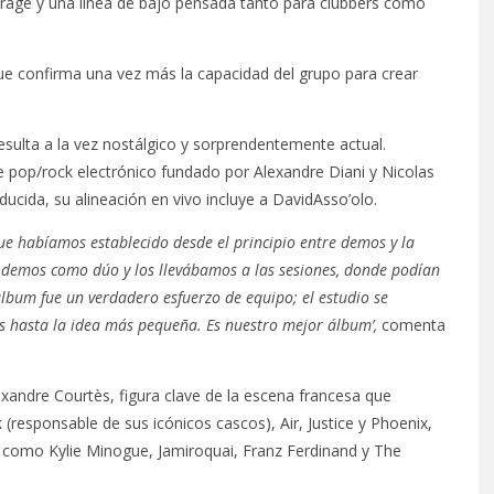
garage y una línea de bajo pensada tanto para clubbers como
que confirma una vez más la capacidad del grupo para crear
resulta a la vez nostálgico y sorprendentemente actual.
ie pop/rock electrónico fundado por Alexandre Diani y Nicolas
ucida, su alineación en vivo incluye a DavidAsso’olo.
ue habíamos establecido desde el principio entre demos y la
s demos como dúo y los llevábamos a las sesiones, donde podían
lbum fue un verdadero esfuerzo de equipo; el estudio se
s hasta la idea más pequeña. Es nuestro mejor álbum’,
comenta
lexandre Courtès, figura clave de la escena francesa que
(responsable de sus icónicos cascos), Air, Justice y Phoenix,
es como Kylie Minogue, Jamiroquai, Franz Ferdinand y The