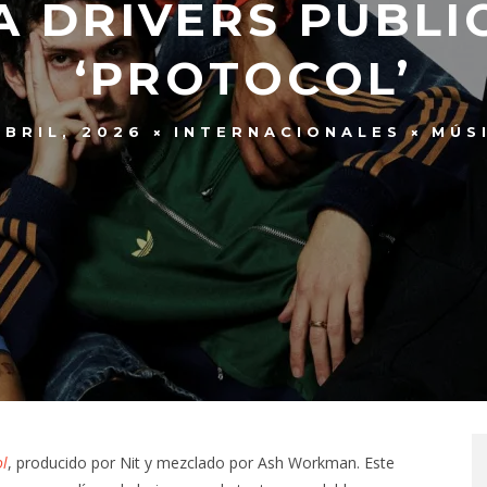
 DRIVERS PUBLI
‘PROTOCOL’
ABRIL, 2026
INTERNACIONALES
MÚS
ol
, producido por Nit y mezclado por Ash Workman. Este