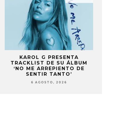
KAROL G PRESENTA
FANS DE
TRACKLIST DE SU ÁLBUM
MOLESTOS 
’
‘NO ME ARREPIENTO DE
CELEBRA
S
SENTIR TANTO’
ANIV
6 AGOSTO, 2026
6 AG