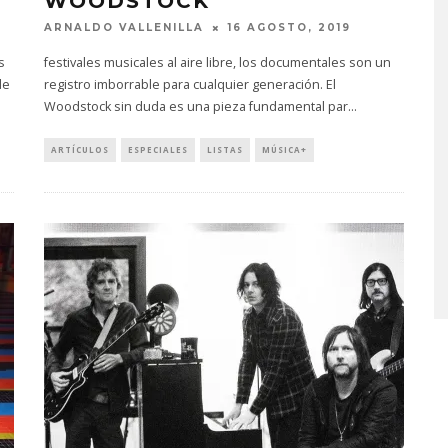
WOODSTOCK
ARNALDO VALLENILLA
16 AGOSTO, 2019
s
festivales musicales al aire libre, los documentales son un
de
registro imborrable para cualquier generación. El
Woodstock sin duda es una pieza fundamental par
...
ARTÍCULOS
ESPECIALES
LISTAS
MÚSICA+
 EL AGUA ABRE
GHOST PROYECTARÁ
CAPÍTULO CON
GLOBALMENTE EL
, PUERTA’
CONCIERTO ‘2 BIG TO RIG
CON FUNCIÓN EN CARACA
STO, 2026
6 AGOSTO, 2026