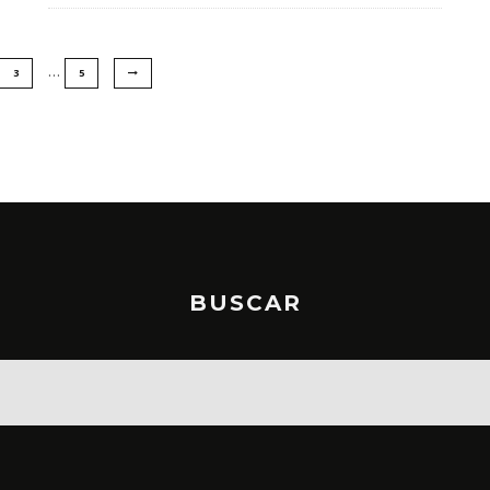
…
3
5
BUSCAR