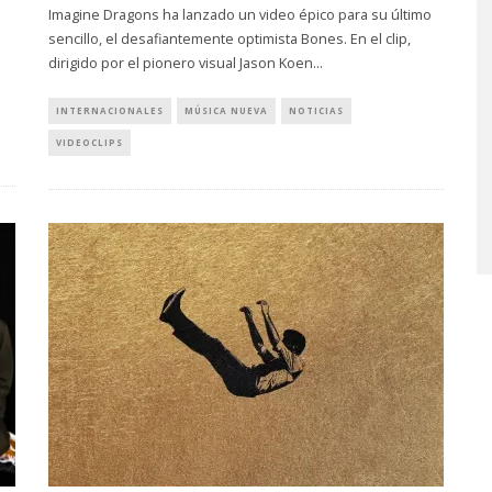
Imagine Dragons ha lanzado un video épico para su último
sencillo, el desafiantemente optimista Bones. En el clip,
dirigido por el pionero visual Jason Koen
...
INTERNACIONALES
MÚSICA NUEVA
NOTICIAS
VIDEOCLIPS
MONET IN BLUE EXPLORA 
FRAGILIDAD DEL TIEMPO
CON ‘ALONSO’
7 AGOSTO, 2026