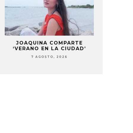
LA
JOAQUINA COMPARTE
STRAY KIDS
‘VERANO EN LA CIUDAD’
‘THI
7 AGOSTO, 2026
7 AG