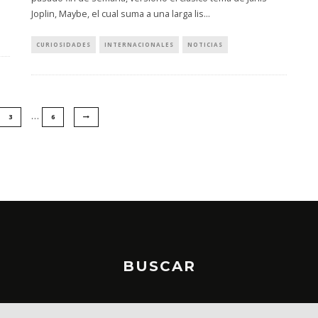
Joplin, Maybe, el cual suma a una larga lis
...
CURIOSIDADES
INTERNACIONALES
NOTICIAS
…
3
6
BUSCAR