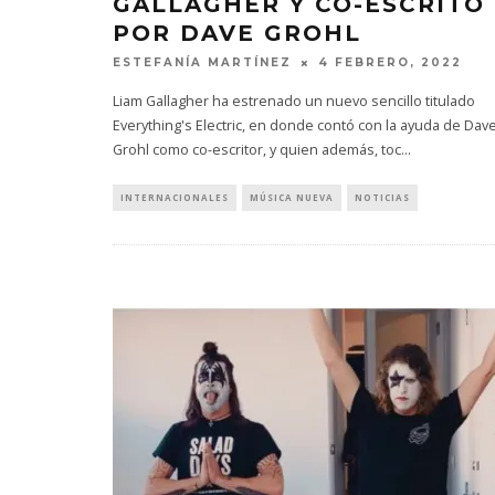
GALLAGHER Y CO-ESCRITO
POR DAVE GROHL
ESTEFANÍA MARTÍNEZ
4 FEBRERO, 2022
Liam Gallagher ha estrenado un nuevo sencillo titulado
Everything's Electric, en donde contó con la ayuda de Dav
Grohl como co-escritor, y quien además, toc
...
KISS OF LIFE LANZA EL
CHANGING 
SENCILLO ‘SWEAT’
FIRE LA
INTERNACIONALES
MÚSICA NUEVA
NOTICIAS
AGAINST
4 AGOSTO, 2026
5 AGO