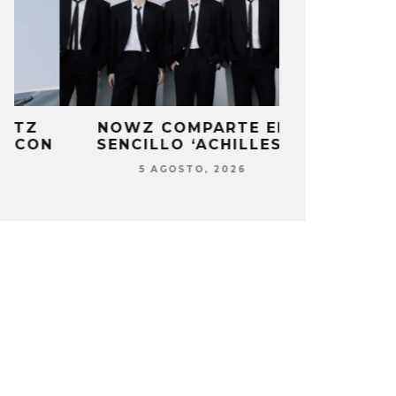
NOWZ COMPARTE EL
POL GRA
N
SENCILLO ‘ACHILLES’
GUARDIA EN
5 AGOSTO, 2026
5 AG