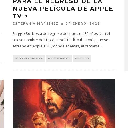
PARA EL REGRESO DE LA
NUEVA PELÍCULA DE APPLE
TV +
ESTEFANÍA MARTÍNEZ
24 ENERO, 2022
e
Fraggle Rock está de regreso después de 35 años, con el
nuevo nombre de Fraggle Rock: Back to the Rock, que se
PLACES IN THE
OZUNA Y OMAR COURTZ
estrenó en Apple TV+ y donde además, el cantante
...
NZA ‘A CASE
ENCIENDEN EL VERANO CO
 THE WORLD’
‘ZIZI’
INTERNACIONALES
MÚSICA NUEVA
NOTICIAS
STO, 2026
5 AGOSTO, 2026