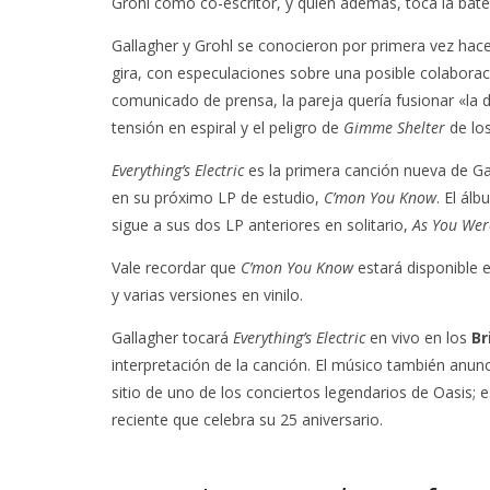
Grohl como co-escritor, y quien además, toca la bater
Gallagher y Grohl se conocieron por primera vez ha
gira, con especulaciones sobre una posible colabora
comunicado de prensa, la pareja quería fusionar «la
tensión en espiral y el peligro de
Gimme Shelter
de los
Everything’s Electric
es la primera canción nueva de G
en su próximo LP de estudio,
C’mon You Know
. El ál
sigue a sus dos LP anteriores en solitario,
As You Wer
Vale recordar que
C’mon You Know
estará disponible 
y varias versiones en vinilo.
Gallagher tocará
Everything’s Electric
en vivo en los
Br
interpretación de la canción. El músico también anu
sitio de uno de los conciertos legendarios de Oasis; 
reciente que celebra su 25 aniversario.