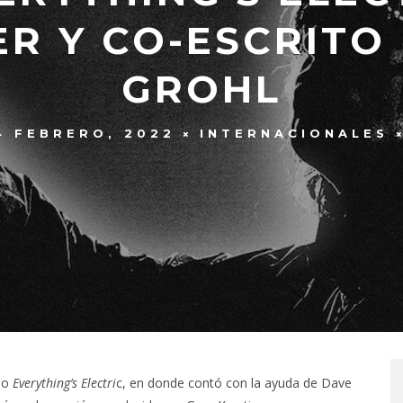
R Y CO-ESCRITO
GROHL
4 FEBRERO, 2022
INTERNACIONALES
ado
Everything’s Electri
c, en donde contó con la ayuda de Dave