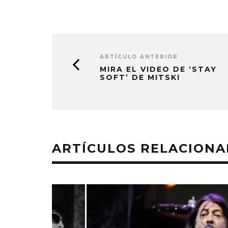
ARTÍCULO ANTERIOR
MIRA EL VIDEO DE ‘STAY
SOFT’ DE MITSKI
ARTÍCULOS RELACION
MONET IN BLUE EXPLORA LA
JOAQUIN
FRAGILIDAD DEL TIEMPO
‘VERANO E
CON ‘ALONSO’
7 AGO
7 AGOSTO, 2026