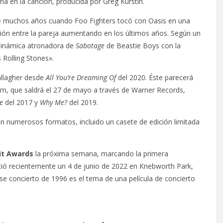
ía en la canción, producida por Greg Kurstin.
ce muchos años cuando Foo Fighters tocó con Oasis en una
ción entre la pareja aumentando en los últimos años. Según un
 dinámica atronadora de
Sabotage
de Beastie Boys con la
 Rolling Stones».
allagher desde
All You’re Dreaming Of
del 2020. Éste parecerá
bum, que saldrá el 27 de mayo a través de Warner Records,
e
del 2017 y
Why Me?
del 2019.
en numerosos formatos, incluido un casete de edición limitada
it Awards
la próxima semana, marcando la primera
nció recientemente un 4 de junio de 2022 en Knebworth Park,
ese concierto de 1996 es el tema de una película de concierto