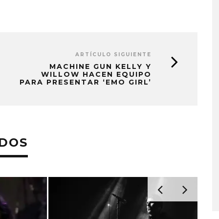
ARTÍCULO SIGUIENTE
MACHINE GUN KELLY Y
WILLOW HACEN EQUIPO
PARA PRESENTAR ‘EMO GIRL’
ADOS
A COMPARTE
STRAY KIDS PUBLICA EL E
N LA CIUDAD’
‘THIS & THAT’
STO, 2026
7 AGOSTO, 2026