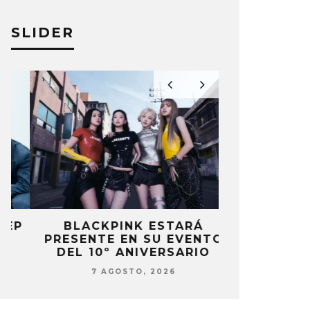
SLIDER
P
BLACKPINK ESTARÁ
DANIELA 
PRESENTE EN SU EVENTO
NUEVA ERA 
DEL 10º ANIVERSARIO
7 AG
7 AGOSTO, 2026