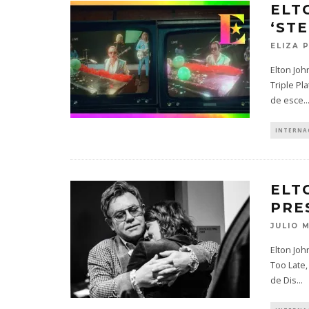
ELT
‘STE
ELIZA 
Elton Joh
Triple Pl
de esce
..
INTERNA
ELT
PRE
JULIO 
Elton Joh
Too Late,
de Dis
...