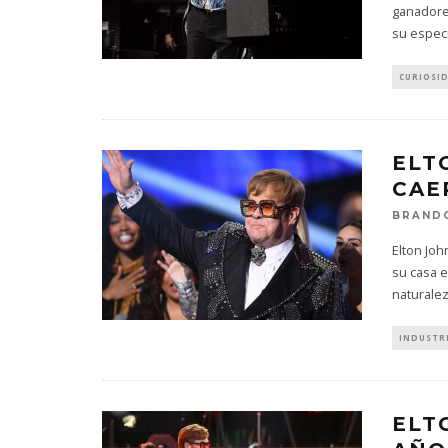
ganadore
su especi
CURIOSI
ELT
CAE
BRAND
Elton Joh
su casa e
naturale
INDUSTR
ELT