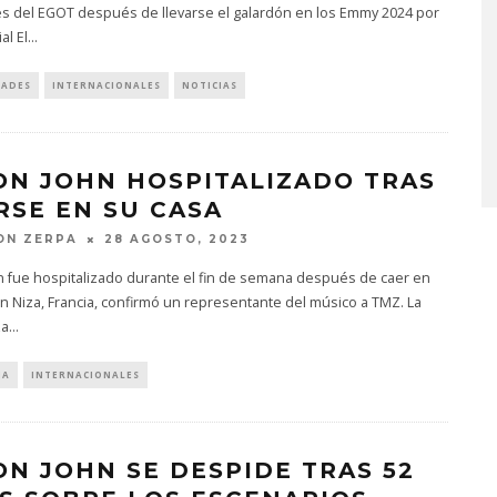
s del EGOT después de llevarse el galardón en los Emmy 2024 por
al El
...
DADES
INTERNACIONALES
NOTICIAS
MONET IN BLUE EXPLORA 
FRAGILIDAD DEL TIEMPO
CON ‘ALONSO’
7 AGOSTO, 2026
ON JOHN HOSPITALIZADO TRAS
RSE EN SU CASA
ON ZERPA
28 AGOSTO, 2023
n fue hospitalizado durante el fin de semana después de caer en
n Niza, Francia, confirmó un representante del músico a TMZ. La
za
...
IA
INTERNACIONALES
ON JOHN SE DESPIDE TRAS 52