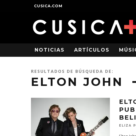
CUSICA.COM
NOTICIAS
ARTÍCULOS
MÚSI
RESULTADOS DE BÚSQUEDA DE:
ELTON JOHN
ELT
PUB
BEL
ELIZA 