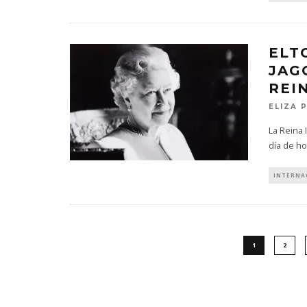
ELT
JAG
REIN
ELIZA 
La Reina 
día de ho
INTERNA
1
2