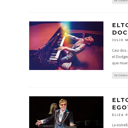
INTERNA
ELT
DOC
JULIO 
Casi dos
el Dodge
que mues
INTERNA
ELT
EGO
ELIZA 
La estrel