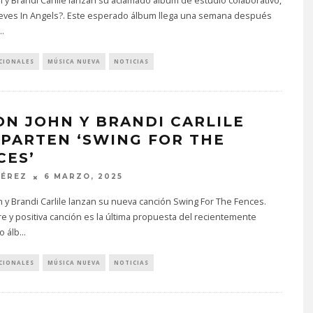
n y Brandi Carlile lanzan su aclamado álbum de estudio colaborativo,
eves In Angels?. Este esperado álbum llega una semana después
..
CIONALES
MÚSICA NUEVA
NOTICIAS
ON JOHN Y BRANDI CARLILE
PARTEN ‘SWING FOR THE
CES’
PÉREZ
6 MARZO, 2025
n y Brandi Carlile lanzan su nueva canción Swing For The Fences.
re y positiva canción es la última propuesta del recientemente
o álb
...
CIONALES
MÚSICA NUEVA
NOTICIAS