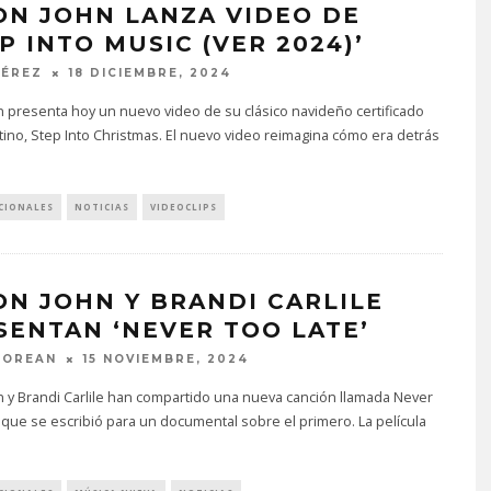
ON JOHN LANZA VIDEO DE
P INTO MUSIC (VER 2024)’
PÉREZ
18 DICIEMBRE, 2024
n presenta hoy un nuevo video de su clásico navideño certificado
atino, Step Into Christmas. El nuevo video reimagina cómo era detrás
.
CIONALES
NOTICIAS
VIDEOCLIPS
ON JOHN Y BRANDI CARLILE
SENTAN ‘NEVER TOO LATE’
MOREAN
15 NOVIEMBRE, 2024
n y Brandi Carlile han compartido una nueva canción llamada Never
 que se escribió para un documental sobre el primero. La película