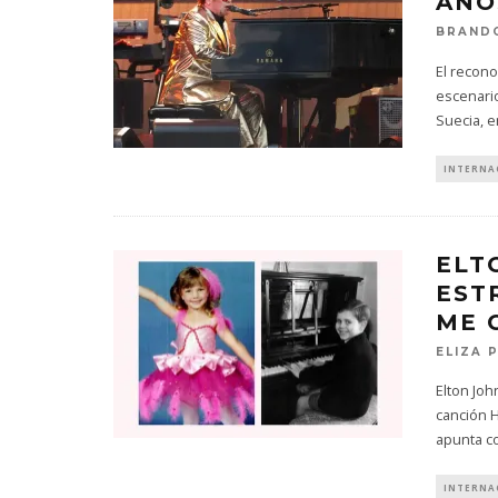
AÑO
BRAND
El recono
escenari
Suecia, 
INTERNA
ELT
EST
ME 
ELIZA 
Elton Joh
canción H
apunta c
INTERNA