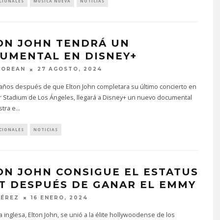
CIONALES
MÚSICA NUEVA
NOTICIAS
ON JOHN TENDRÁ UN
UMENTAL EN DISNEY+
MOREAN
27 AGOSTO, 2024
 años después de que Elton John completara su último concierto en
r Stadium de Los Ángeles, llegará a Disney+ un nuevo documental
tra e
...
CIONALES
NOTICIAS
ON JOHN CONSIGUE EL ESTATUS
T DESPUÉS DE GANAR EL EMMY
PÉREZ
16 ENERO, 2024
la inglesa, Elton John, se unió a la élite hollywoodense de los