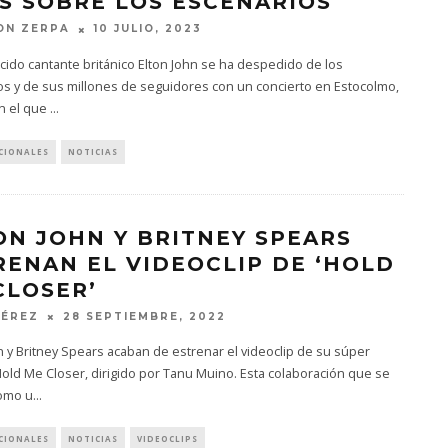
S SOBRE LOS ESCENARIOS
ON ZERPA
10 JULIO, 2023
cido cantante británico Elton John se ha despedido de los
os y de sus millones de seguidores con un concierto en Estocolmo,
en el que
...
CIONALES
NOTICIAS
ON JOHN Y BRITNEY SPEARS
RENAN EL VIDEOCLIP DE ‘HOLD
CLOSER’
PÉREZ
28 SEPTIEMBRE, 2022
n y Britney Spears acaban de estrenar el videoclip de su súper
old Me Closer, dirigido por Tanu Muino. Esta colaboración que se
omo u
...
CIONALES
NOTICIAS
VIDEOCLIPS