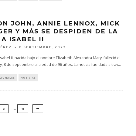
ON JOHN, ANNIE LENNOX, MICK
GER Y MÁS SE DESPIDEN DE LA
A ISABEL II
PÉREZ
8 SEPTIEMBRE, 2022
Isabel II, nacida bajo el nombre Elizabeth Alexandra Mary, falleció el
y, 8 de septiembre a la edad de 96 años. La noticia fue dada a trav
...
CIONALES
NOTICIAS
…
3
16