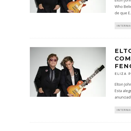
Elton Joh
Who Beli
de que E
.
INTERNA
ELT
COM
FEN
ELIZA 
Elton Joh
Esta aleg
anunciad
INTERNA