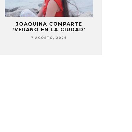
LA
JOAQUINA COMPARTE
STRAY KIDS
‘VERANO EN LA CIUDAD’
‘THI
7 AGOSTO, 2026
7 AG