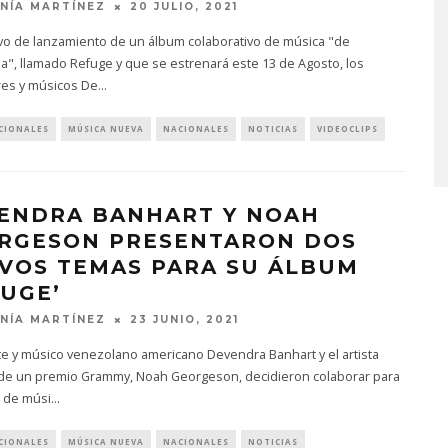
NÍA MARTÍNEZ
20 JULIO, 2021
vo de lanzamiento de un álbum colaborativo de música "de
a", llamado Refuge y que se estrenará este 13 de Agosto, los
MONET IN BLUE EXPLORA 
res y músicos De
...
FRAGILIDAD DEL TIEMPO
CON ‘ALONSO’
CIONALES
MÚSICA NUEVA
NACIONALES
NOTICIAS
VIDEOCLIPS
7 AGOSTO, 2026
ENDRA BANHART Y NOAH
RGESON PRESENTARON DOS
VOS TEMAS PARA SU ÁLBUM
FUGE’
NÍA MARTÍNEZ
23 JUNIO, 2021
te y músico venezolano americano Devendra Banhart y el artista
de un premio Grammy, Noah Georgeson, decidieron colaborar para
 de músi
...
CIONALES
MÚSICA NUEVA
NACIONALES
NOTICIAS