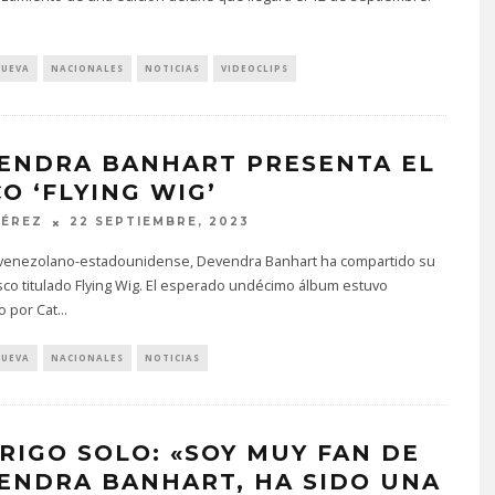
NUEVA
NACIONALES
NOTICIAS
VIDEOCLIPS
ENDRA BANHART PRESENTA EL
O ‘FLYING WIG’
PÉREZ
22 SEPTIEMBRE, 2023
ta venezolano-estadounidense, Devendra Banhart ha compartido su
co titulado Flying Wig. El esperado undécimo álbum estuvo
o por Cat
...
NUEVA
NACIONALES
NOTICIAS
RIGO SOLO: «SOY MUY FAN DE
ENDRA BANHART, HA SIDO UNA