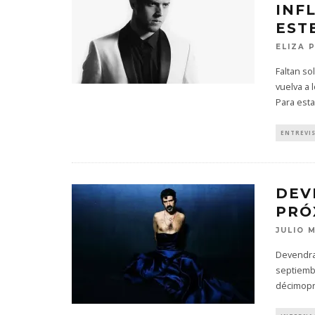
INF
EST
ELIZA 
Faltan so
vuelva a 
Para est
ENTREVI
DEV
PRÓ
JULIO 
Devendra 
septiemb
décimopr