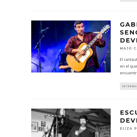
GAB
SEN
DEV
MAJO C
El cantau
en el que
encuentr
INTERNA
ESC
DEV
ELIZA 