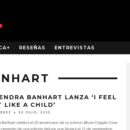
CA+
RESEÑAS
ENTREVISTAS
ANHART
ENDRA BANHART LANZA ‘I FEEL
 LIKE A CHILD’
PÉREZ
30 JULIO, 2025
Banhart celebra el 20 aniversario de su icónico álbum Cripple Crow
nzamiento de una edición deluxe que llegará el 12 de septiembre.