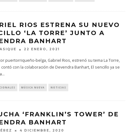
RIEL RIOS ESTRENA SU NUEVO
CILLO ‘LA TORRE’ JUNTO A
ENDRA BANHART
ASIQUE
22 ENERO, 2021
tor puertorriqueño-belga, Gabriel Rios, estrenó su tema La Torre,
 contó con la colaboración de Devendra Banhart, El sencillo ya se
a
...
CIONALES
MÚSICA NUEVA
NOTICIAS
UCHA ‘FRANKLIN’S TOWER’ DE
ENDRA BANHART
PÉREZ
4 DICIEMBRE, 2020