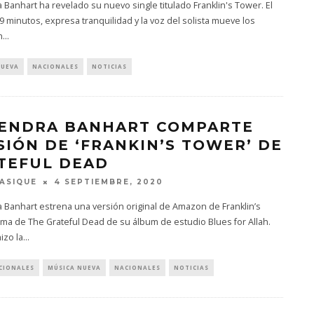
Banhart ha revelado su nuevo single titulado Franklin's Tower. El
9 minutos, expresa tranquilidad y la voz del solista mueve los
n
...
NUEVA
NACIONALES
NOTICIAS
ENDRA BANHART COMPARTE
SIÓN DE ‘FRANKIN’S TOWER’ DE
TEFUL DEAD
ASIQUE
4 SEPTIEMBRE, 2020
Banhart estrena una versión original de Amazon de Franklin’s
ma de The Grateful Dead de su álbum de estudio Blues for Allah.
izo la
...
CIONALES
MÚSICA NUEVA
NACIONALES
NOTICIAS