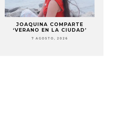
LA
JOAQUINA COMPARTE
STRAY KIDS
‘VERANO EN LA CIUDAD’
‘THI
7 AGOSTO, 2026
7 AG