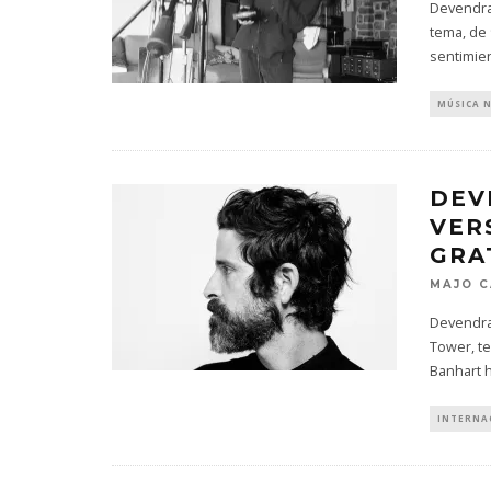
Devendra 
tema, de 
sentimie
MÚSICA 
DEV
VER
GRA
MAJO C
Devendra 
Tower, te
Banhart h
INTERNA