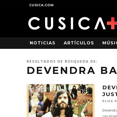
CUSICA.COM
NOTICIAS
ARTÍCULOS
MÚSI
RESULTADOS DE BÚSQUEDA DE:
DEVENDRA B
DEV
JUST
ELIZA 
Devendra 
con el la