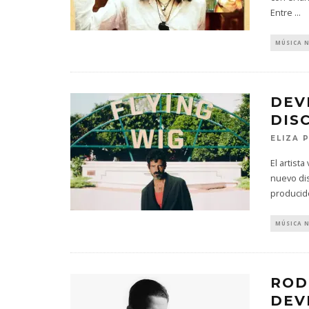
Entre
...
MÚSICA 
DEV
DISC
ELIZA 
El artis
nuevo dis
producid
MÚSICA 
ROD
DEV