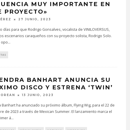
LUENCIA MUY IMPORTANTE EN
E PROYECTO»
PÉREZ
27 JUNIO, 2023
lo días para que Rodrigo Gonsalves, vocalista de VINILOVERSUS,
los escenarios caraqueños con su proyecto solista, Rodrigo Solo.
a opo
...
STAS
ENDRA BANHART ANUNCIA SU
XIMO DISCO Y ESTRENA ‘TWIN’
MOREAN
13 JUNIO, 2023
Banhart ha anunciado su próximo álbum, Flying Wig, para el 22 de
re de 2023 a través de Mexican Summer. El lanzamiento marca el
imer á
...