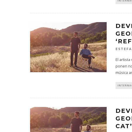
INTERNA
DEV
GEO
‘RE
ESTEFA
El artist
ponen no
música a
INTERNA
DEV
GEO
CAT