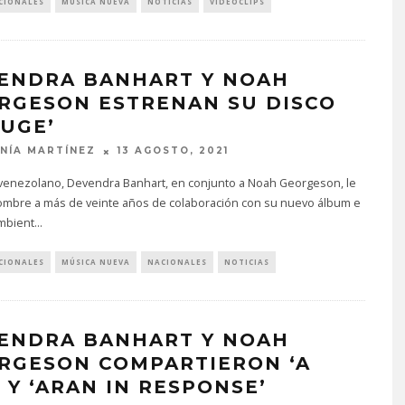
CIONALES
MÚSICA NUEVA
NOTICIAS
VIDEOCLIPS
ENDRA BANHART Y NOAH
RGESON ESTRENAN SU DISCO
FUGE’
NÍA MARTÍNEZ
13 AGOSTO, 2021
a venezolano, Devendra Banhart, en conjunto a Noah Georgeson, le
mbre a más de veinte años de colaboración con su nuevo álbum e
mbient
...
CIONALES
MÚSICA NUEVA
NACIONALES
NOTICIAS
ENDRA BANHART Y NOAH
RGESON COMPARTIERON ‘A
’ Y ‘ARAN IN RESPONSE’