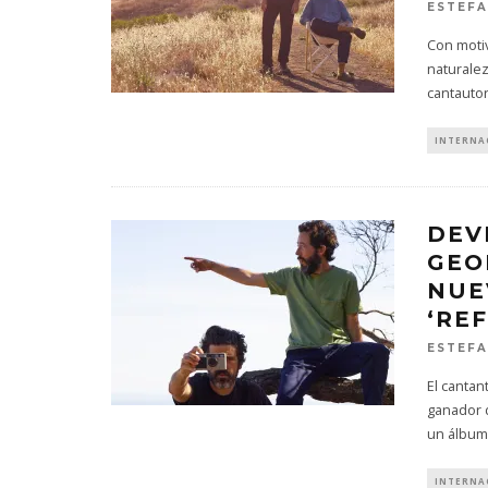
ESTEFA
Con moti
naturalez
cantauto
INTERNA
DEV
GEO
NUE
‘RE
ESTEFA
El cantan
ganador 
un álbum
INTERNA