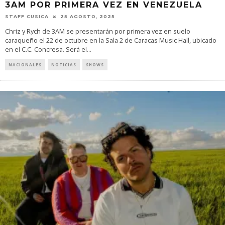
3AM POR PRIMERA VEZ EN VENEZUELA
STAFF CUSICA
25 AGOSTO, 2025
Chriz y Rych de 3AM se presentarán por primera vez en suelo
caraqueño el 22 de octubre en la Sala 2 de Caracas Music Hall, ubicado
en el C.C. Concresa. Será el
...
NACIONALES
NOTICIAS
SHOWS