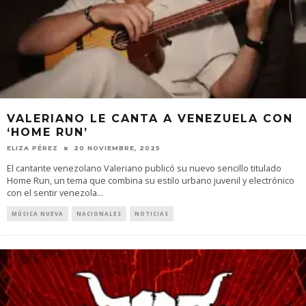
VALERIANO LE CANTA A VENEZUELA CON
‘HOME RUN’
ELIZA PÉREZ
20 NOVIEMBRE, 2025
El cantante venezolano Valeriano publicó su nuevo sencillo titulado
Home Run, un tema que combina su estilo urbano juvenil y electrónico
con el sentir venezola
...
MÚSICA NUEVA
NACIONALES
NOTICIAS