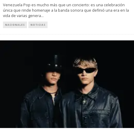
Venezuela Pop es mucho más que un concierto: es una celebración
única que rinde homenaje a la banda sonora que definió una era en la
vida de varias genera
...
NACIONALES
NOTICIAS