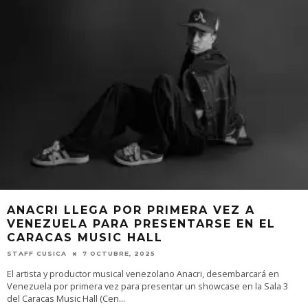
ANACRI LLEGA POR PRIMERA VEZ A
VENEZUELA PARA PRESENTARSE EN EL
CARACAS MUSIC HALL
STAFF CUSICA
7 OCTUBRE, 2025
El artista y productor musical venezolano Anacri, desembarcará en
Venezuela por primera vez para presentar un showcase en la Sala 3
del Caracas Music Hall (Cen
...