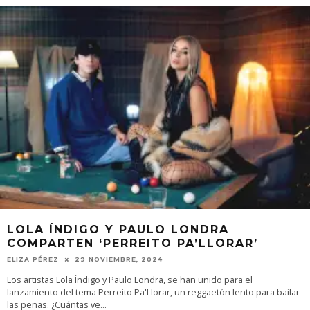
LOLA ÍNDIGO Y PAULO LONDRA
COMPARTEN ‘PERREITO PA’LLORAR’
ELIZA PÉREZ
29 NOVIEMBRE, 2024
Los artistas Lola Índigo y Paulo Londra, se han unido para el
lanzamiento del tema Perreito Pa'Llorar, un reggaetón lento para bailar
las penas. ¿Cuántas ve
...