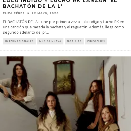
LOLA INDIGO Y LUCHO RK LANZAN ‘EL
BACHATÓN DE LA L’
ELIZA PÉREZ
22 MAYO, 2026
EL BACHATÓN DE LA L une por primera vez a Lola Indigo y Lucho RK en
una canción que mezcla la bachata y el reguetón. Además, llega como
segundo adelanto del pr
...
INTERNACIONALES
MÚSICA NUEVA
NOTICIAS
VIDEOCLIPS