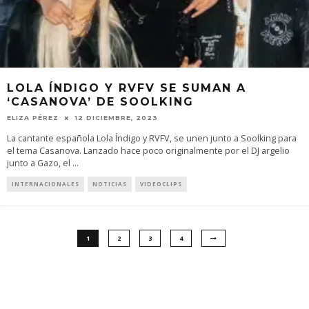
LOLA ÍNDIGO Y RVFV SE SUMAN A
‘CASANOVA’ DE SOOLKING
ELIZA PÉREZ
12 DICIEMBRE, 2023
La cantante española Lola Índigo y RVFV, se unen junto a Soolking para
el tema Casanova. Lanzado hace poco originalmente por el DJ argelio
junto a Gazo, el
...
INTERNACIONALES
NOTICIAS
VIDEOCLIPS
1
2
3
4