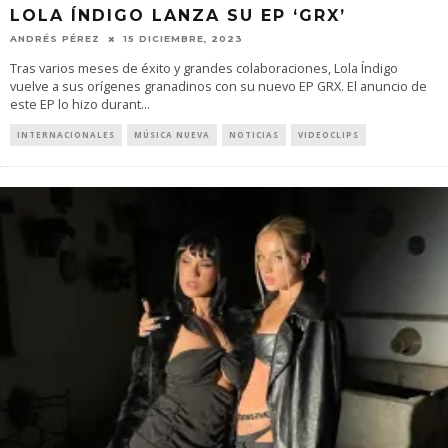
LOLA ÍNDIGO LANZA SU EP ‘GRX’
ANDRÉS PÉREZ
15 DICIEMBRE, 2023
Tras varios meses de éxito y grandes colaboraciones, Lola Índigo
vuelve a sus orígenes granadinos con su nuevo EP GRX. El anuncio de
este EP lo hizo durant
...
INTERNACIONALES
MÚSICA NUEVA
NOTICIAS
VIDEOCLIPS