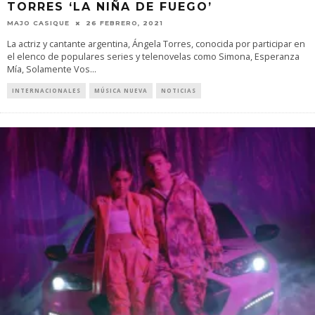
TORRES ‘LA NIÑA DE FUEGO’
MAJO CASIQUE
26 FEBRERO, 2021
La actriz y cantante argentina, Ángela Torres, conocida por participar en
el elenco de populares series y telenovelas como Simona, Esperanza
Mía, Solamente Vos
...
INTERNACIONALES
MÚSICA NUEVA
NOTICIAS