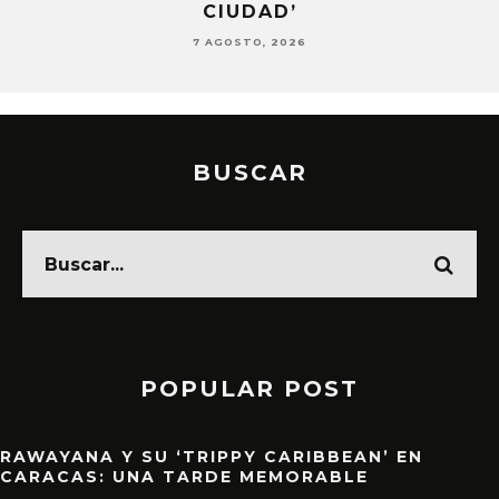
D’
THAT’
026
7 AGOSTO, 2026
BUSCAR
POPULAR POST
RAWAYANA Y SU ‘TRIPPY CARIBBEAN’ EN
CARACAS: UNA TARDE MEMORABLE