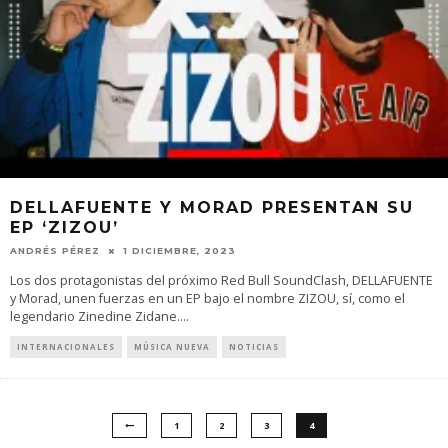
DELLAFUENTE Y MORAD PRESENTAN SU
EP ‘ZIZOU’
ANDRÉS PÉREZ
1 DICIEMBRE, 2023
Los dos protagonistas del próximo Red Bull SoundClash, DELLAFUENTE
y Morad, unen fuerzas en un EP bajo el nombre ZIZOU, sí, como el
legendario Zinedine Zidane.
...
INTERNACIONALES
MÚSICA NUEVA
NOTICIAS
1
2
3
4