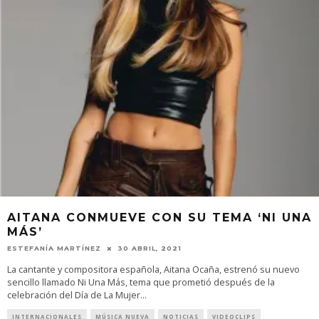
AITANA CONMUEVE CON SU TEMA ‘NI UNA
MÁS’
ESTEFANÍA MARTÍNEZ
30 ABRIL, 2021
La cantante y compositora española, Aitana Ocaña, estrenó su nuevo
sencillo llamado Ni Una Más, tema que prometió después de la
celebración del Día de La Mujer
...
INTERNACIONALES
MÚSICA NUEVA
NOTICIAS
VIDEOCLIPS