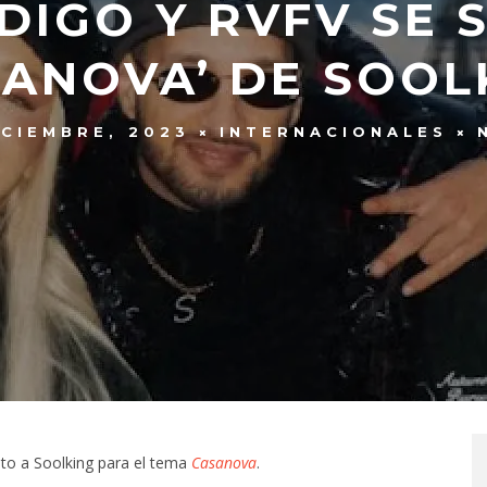
NDIGO Y RVFV SE 
SANOVA’ DE SOOL
ICIEMBRE, 2023
INTERNACIONALES
nto a Soolking para el tema
Casanova
.