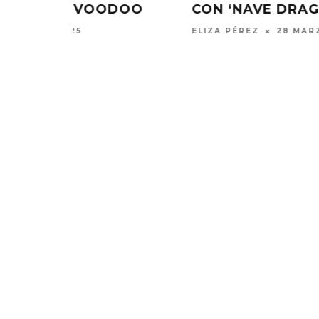
RVFV
ELIZA PÉREZ
6 MARZO, 2025
KISS OF LIFE LANZA EL
CHANGING 
SENCILLO ‘SWEAT’
FIRE LA
AGAINST
4 AGOSTO, 2026
5 AGO