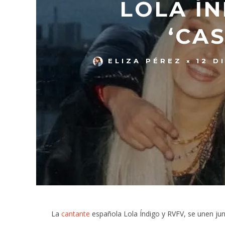
LOLA Í
‘CA
ELIZA PÉREZ
12 D
La
cantante
española Lola Índigo y RVFV, se unen ju