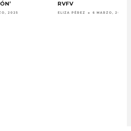
COMPARTEN ‘PERREITO
PA’LLORAR’
ELIZA PÉREZ
29 NOVIEMBRE, 2024
PLACES IN THE
OZUNA Y OMAR COURTZ
NZA ‘A CASE
ENCIENDEN EL VERANO CO
 THE WORLD’
‘ZIZI’
STO, 2026
5 AGOSTO, 2026