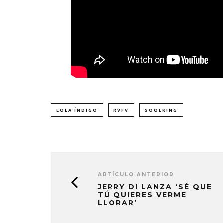
LOLA ÍNDIGO
RVFV
SOOLKING
ARTÍCULO ANTERIOR
JERRY DI LANZA ‘SÉ QUE
TÚ QUIERES VERME
LLORAR’