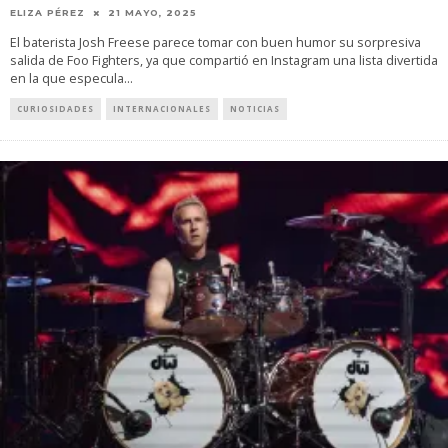
ELIZA PÉREZ
21 MAYO, 2025
El baterista Josh Freese parece tomar con buen humor su sorpresiva
salida de Foo Fighters, ya que compartió en Instagram una lista divertida
en la que especula
...
CURIOSIDADES
INTERNACIONALES
NOTICIAS