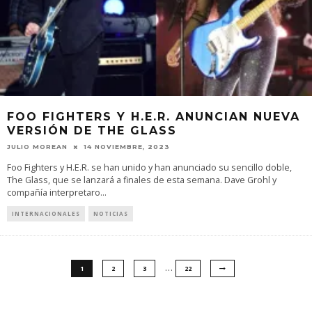
FOO FIGHTERS Y H.E.R. ANUNCIAN NUEVA
VERSIÓN DE THE GLASS
JULIO MOREAN
14 NOVIEMBRE, 2023
Foo Fighters y H.E.R. se han unido y han anunciado su sencillo doble,
The Glass, que se lanzará a finales de esta semana. Dave Grohl y
compañía interpretaro
...
INTERNACIONALES
NOTICIAS
…
1
2
3
22