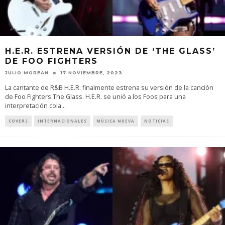
H.E.R. ESTRENA VERSIÓN DE ‘THE GLASS’
DE FOO FIGHTERS
JULIO MOREAN
17 NOVIEMBRE, 2023
La cantante de R&B H.E.R. finalmente estrena su versión de la canción
de Foo Fighters The Glass. H.E.R. se unió a los Foos para una
interpretación cola
...
COVERS
INTERNACIONALES
MÚSICA NUEVA
NOTICIAS