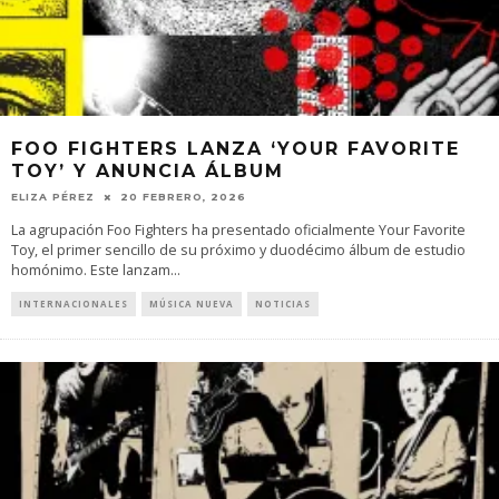
FOO FIGHTERS LANZA ‘YOUR FAVORITE
TOY’ Y ANUNCIA ÁLBUM
ELIZA PÉREZ
20 FEBRERO, 2026
La agrupación Foo Fighters ha presentado oficialmente Your Favorite
Toy, el primer sencillo de su próximo y duodécimo álbum de estudio
homónimo. Este lanzam
...
INTERNACIONALES
MÚSICA NUEVA
NOTICIAS