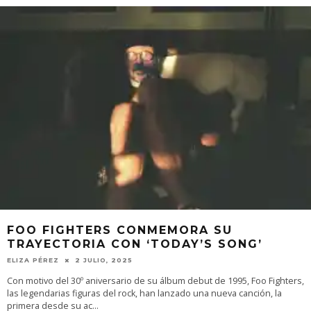
FOO FIGHTERS CONMEMORA SU
TRAYECTORIA CON ‘TODAY’S SONG’
ELIZA PÉREZ
2 JULIO, 2025
Con motivo del 30º aniversario de su álbum debut de 1995, Foo Fighters,
las legendarias figuras del rock, han lanzado una nueva canción, la
primera desde su ac
...