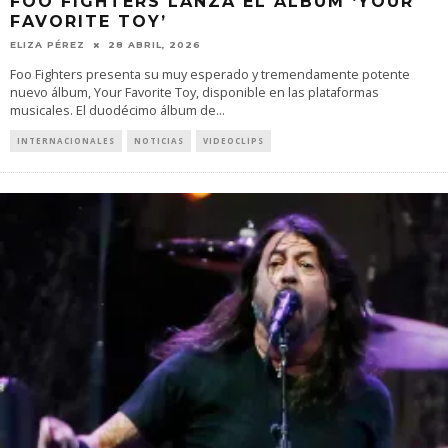
FOO FIGHTERS LANZA EL ÁLBUM ‘YOUR
FAVORITE TOY’
ELIZA PÉREZ
28 ABRIL, 2026
Foo Fighters presenta su muy esperado y tremendamente potente
nuevo álbum, Your Favorite Toy, disponible en las plataformas
musicales. El duodécimo álbum de
...
INTERNACIONALES
NOTICIAS
VIDEOCLIPS