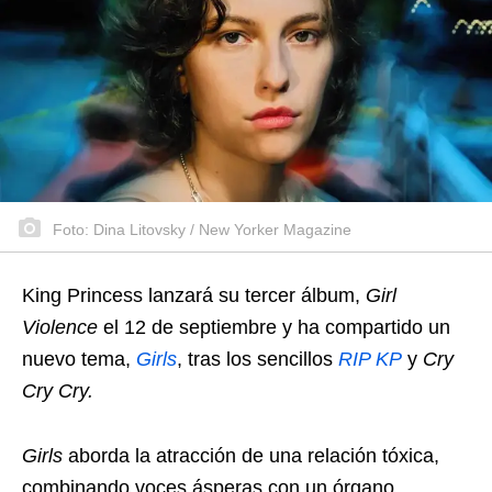
Foto: Dina Litovsky / New Yorker Magazine
King Princess lanzará su tercer álbum,
Girl
Violence
el 12 de septiembre y ha compartido un
nuevo tema,
Girls
, tras los sencillos
RIP KP
y
Cry
Cry Cry.
Girls
aborda la atracción de una relación tóxica,
combinando voces ásperas con un órgano