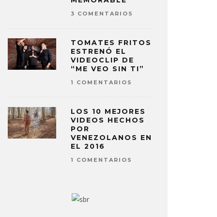
MEMORABLE
3 COMENTARIOS
TOMATES FRITOS
ESTRENÓ EL
VIDEOCLIP DE
“ME VEO SIN TI”
1 COMENTARIOS
LOS 10 MEJORES
VIDEOS HECHOS
POR
VENEZOLANOS EN
EL 2016
1 COMENTARIOS
PELLAH Y AL2 EL ALDEANO SE
ELADIO C
N EN ‘NI CON MONEY’
ÁLBUM ‘S