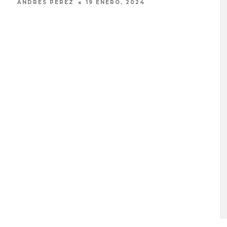
ANDRÉS PÉREZ
19 ENERO, 2024
ANDR
MONET IN BLUE EXPLORA 
FRAGILIDAD DEL TIEMPO
CON ‘ALONSO’
7 AGOSTO, 2026