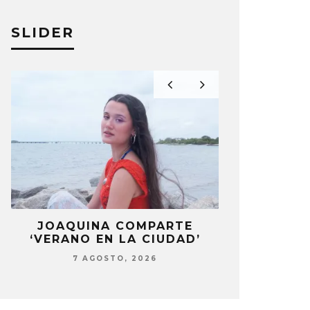
ÉS PÉREZ
19 ENERO, 2024
ANDRÉS PÉRE
SLIDER
LA
JOAQUINA COMPARTE
STRAY KIDS
‘VERANO EN LA CIUDAD’
‘THI
7 AGOSTO, 2026
7 AG