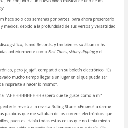
io- , en conjunto a un nuevo video musical de uno de los
boy
.
bum hace solo dos semanas por partes, para ahora presentarlo
y medios, debido a la profundidad de sus versos y versatilidad
 discográfico, Island Records, y también es su álbum más
zadas anteriormente como
Fast Times, skinny dipping
y el
ónico, pero jajaja”, compartió en su boletín electrónico. “Es
levado mucho tiempo llegar a un lugar en el que pueda ser
 inspirarte a hacer lo mismo”.
brina. “AHHHHHHHHHHH espero que te guste como a mí”
rpenter le reveló a la revista Rolling Stone: «Empecé a darme
sas palabras que me saltaban de los correos electrónicos que
billos, puentes. Había todas estas cosas que no tenía miedo
ico que sabía que nadie iba a leer nunca y que decía: ‘Oh,