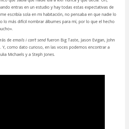
cuando entras en un estudio y hay todas estas expectativas de
me escribía sola en mi habitación, no pensaba en que nadie lo
do lo más difícil nombrar álbumes para mí, por lo que el hecho
mucho».
trás de
emails i can’t send
fueron Big Taste, Jason Evigan, John
e. Y, como dato curioso, en las voces podemos encontrar a
lia Michaels y a Steph Jones.