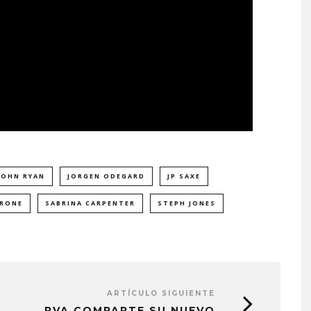
JOHN RYAN
JORGEN ODEGARD
JP SAXE
RRONE
SABRINA CARPENTER
STEPH JONES
ARTÍCULO SIGUIENTE
PVA COMPARTE SU NUEVO