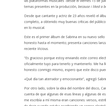
las plataformas musicales -desde el viernes 15 de Jul
temas presentes en la producción,
because
i liked a 
Desde que cantante y actriz de 23 años reveló el ál
completo, a obtenido muy buenas críticas del público 
en lo musical.
Este es el primer álbum de Sabrina en su nuevo sello
honesto hasta el momento; presenta canciones lan
reciente
Vicious.
“Es gracioso porque estoy enviando este correo electr
oficialmente tuyo para tenerlo y mantenerlo. Me ha l
honesto conmigo mismo, espero que este disco pueda
«Qué día tan aterrador y emocionante”, agregó Sa
Por otro lado, sobre la idea del nombre del disco, Ca
cuenta de que algunas de esas líneas y algunas de e
me escribía a mí misma eran canciones: versos, estri
de decir cuando estaba escribiendo un correo electrón