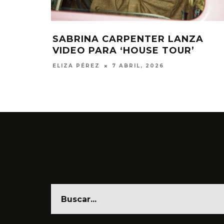
PENTER LANZA
SABRINA CARPENTER
HOUSE TOUR’
CONFIRMADA PARA 
2026
RIL, 2026
ELIZA PÉREZ
20 ENERO, 20