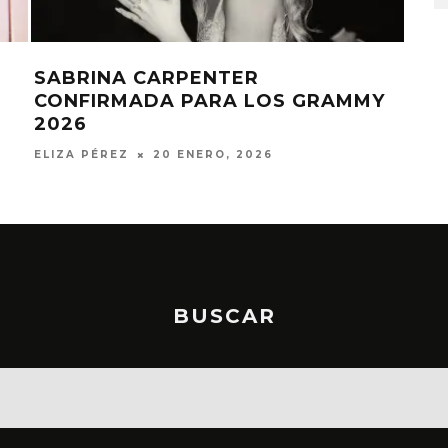
ALESSIA CARA PRESENTA EL
LOS GRAMMY
SINGLE ‘NIGHTTIME THING’ 
A JULIA MICHAELS
26
ELIZA PÉREZ
10 OCTUBRE, 2025
BUSCAR