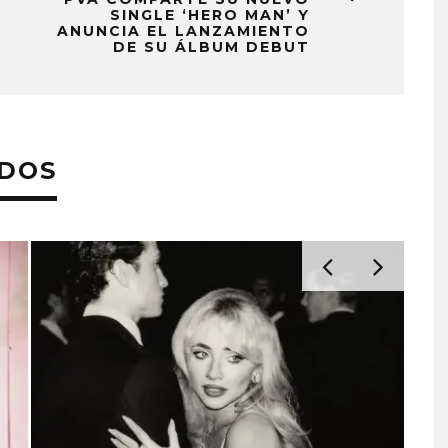
SINGLE ‘HERO MAN’ Y
ANUNCIA EL LANZAMIENTO
DE SU ÁLBUM DEBUT
ADOS
FLO PRESENTA EL ÁLBUM
JOAQUI
‘THERAPY AT THE CLUB’
‘VERANO 
7 AGOSTO, 2026
7 AG