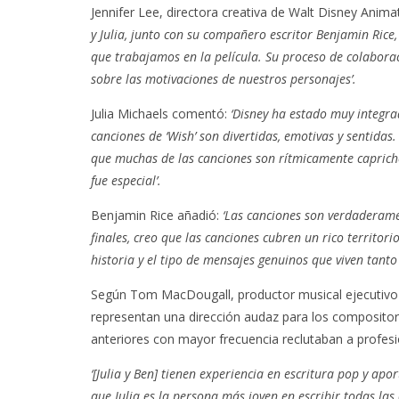
Jennifer Lee, directora creativa de Walt Disney Animat
y Julia, junto con su compañero escritor Benjamin Rice
que trabajamos en la película. Su proceso de colabora
sobre las motivaciones de nuestros personajes’.
Julia Michaels comentó:
‘Disney ha estado muy integr
canciones de ‘Wish’ son divertidas, emotivas y sentidas
que muchas de las canciones son rítmicamente capricho
fue especial’.
Benjamin Rice añadió:
‘Las canciones son verdaderament
finales, creo que las canciones cubren un rico territor
historia y el tipo de mensajes genuinos que viven tanto
Según Tom MacDougall, productor musical ejecutivo y
representan una dirección audaz para los compositor
anteriores con mayor frecuencia reclutaban a profesi
‘[Julia y Ben] tienen experiencia en escritura pop y ap
que Julia es la persona más joven en escribir todas las