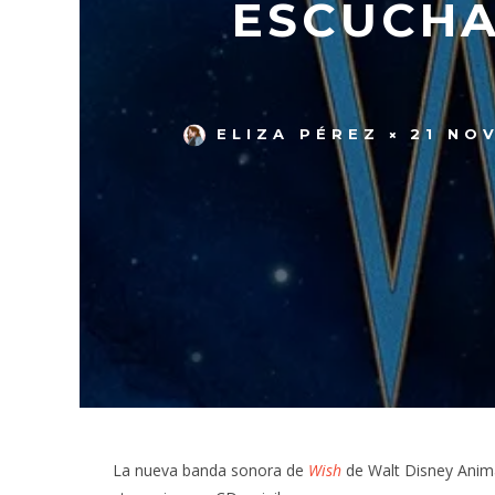
ESCUCHA
ELIZA PÉREZ
21 NO
La nueva banda sonora de
Wish
de Walt Disney Anima