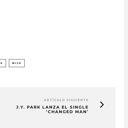
CK
WISH
ARTÍCULO SIGUIENTE
J.Y. PARK LANZA EL SINGLE
EDGAR BAJO EL AGUA ABR
‘CHANGED MAN’
UN NUEVO CAPÍTULO CON
‘CAMPO, PUERTA’
6 AGOSTO, 2026