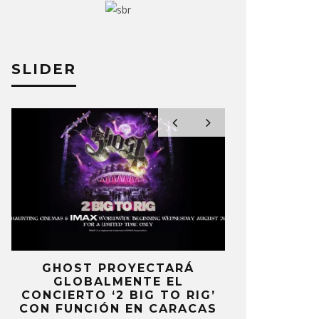
SLIDER
E
GHOST PROYECTARÁ
KAROL 
GLOBALMENTE EL
TRACKLIST
CONCIERTO ‘2 BIG TO RIG’
‘NO ME A
CON FUNCIÓN EN CARACAS
SENTI