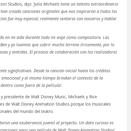
ion Studios, dijo:
‘Julia Michaels tiene un talento extraordinario
, han creado canciones originales que nos inspiraron a todos los
ción fue muy especial, realmente sentarse con nosotros y hablar
ado en mi vida durante todo mi viaje como compositora. Las
. Ben y yo tuvimos que cubrir mucho terreno líricamente, por lo
sas y sentidas. El proceso de colaboración con los realizadores
e significativas. Desde la canción inicial hasta los créditos
io emocional y al mismo tiempo brindan el contexto de la
 dentro como fuera de la película’.
 presidente de Walt Disney Music, Michaels y Rice
es de Walt Disney Animation Studios porque los musicales
onales del mundo del teatro.
ortaron una exuberancia juvenil al proyecto. Un dato curioso es
 canciones para una película de Walt Disney Animation Studios’.