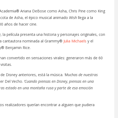
la Academia® Ariana DeBose como Asha, Chris Pine como King
scota de Asha, el épico musical animado
Wish
llega a la
00 años de hacer cine.
 la película presenta una historia y personajes originales, con
r la cantautora nominada al Grammy®
Julia Michaels
y el
y® Benjamin Rice.
e han convertido en sensaciones virales: generaron más de 60
visitas.
 de Disney anteriores, está la música.
‘Muchas de nuestras
ter Del Vecho.
‘Cuando piensas en Disney, piensas en una
eras estado en una montaña rusa y parte de esa emoción
 los realizadores querían encontrar a alguien que pudiera