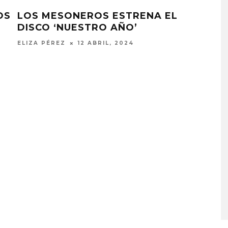
OS
LOS MESONEROS ESTRENA EL
LO
DISCO ‘NUESTRO AÑO’
LAD
ELIZA PÉREZ
12 ABRIL, 2024
JULI
MONET IN BLUE EXPLORA 
FRAGILIDAD DEL TIEMPO
CON ‘ALONSO’
7 AGOSTO, 2026