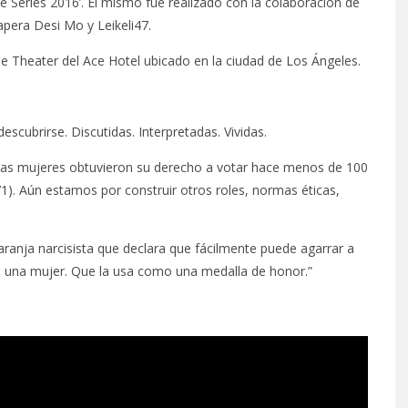
le Series 2016’. El mismo fue realizado con la colaboración de
apera Desi Mo y Leikeli47.
The Theater del Ace Hotel ubicado en la ciudad de Los Ángeles.
escubrirse. Discutidas. Interpretadas. Vividas.
 Las mujeres obtuvieron su derecho a votar hace menos de 100
71). Aún estamos por construir otros roles, normas éticas,
ranja narcisista que declara que fácilmente puede agarrar a
es una mujer. Que la usa como una medalla de honor.”