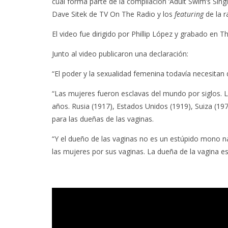
cual forma parte de la compilación ‘Adult Swim’s Sing
Dave Sitek de TV On The Radio y los
featuring
de la r
El video fue dirigido por Phillip López y grabado en 
Junto al video publicaron una declaración:
“El poder y la sexualidad femenina todavía necesitan d
“Las mujeres fueron esclavas del mundo por siglos.
años. Rusia (1917), Estados Unidos (1919), Suiza (19
para las dueñas de las vaginas.
“Y el dueño de las vaginas no es un estúpido mono na
las mujeres por sus vaginas. La dueña de la vagina 