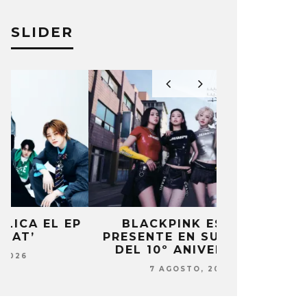
SLIDER
P
BLACKPINK ESTARÁ
DANIELA 
PRESENTE EN SU EVENTO
NUEVA ERA 
DEL 10º ANIVERSARIO
7 AG
7 AGOSTO, 2026