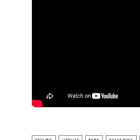
DESI MO
LIKELI47
PUNK
PUSSY RIOT