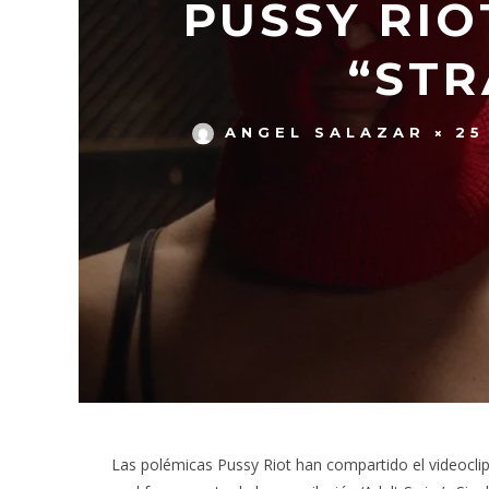
PUSSY RIO
“STR
ANGEL SALAZAR
25
Las polémicas Pussy Riot han compartido el videoclip 