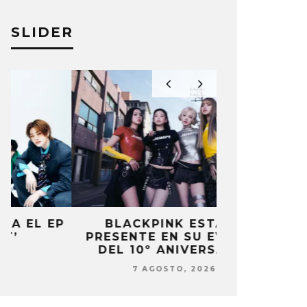
SLIDER
P
BLACKPINK ESTARÁ
DANIELA 
PRESENTE EN SU EVENTO
NUEVA ERA 
DEL 10º ANIVERSARIO
7 AG
7 AGOSTO, 2026