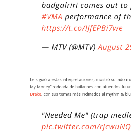
badgalriri comes out to
#VMA
performance of th
https://t.co/IJfEPBi7we
— MTV (@MTV)
August 2
Le siguió a estas interpretaciones, mostró su lado m
My Money” rodeada de bailarines con atuendos futuris
Drake
, con sus temas más inclinados al rhythm & blu
"Needed Me" (trap medl
pic.twitter.com/rjcwuN