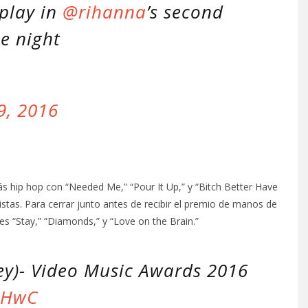
 play in
@rihanna
’s second
e night
9, 2016
ás hip hop con “Needed Me,” “Pour It Up,” y “Bitch Better Have
tas. Para cerrar junto antes de recibir el premio de manos de
es “Stay,” “Diamonds,” y “Love on the Brain.”
ey)- Video Music Awards 2016
QHwC