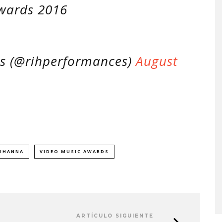
Awards 2016
s (@rihperformances)
August
IHANNA
VIDEO MUSIC AWARDS
A COMPARTE
STRAY KIDS PUBLICA EL E
N LA CIUDAD’
‘THIS & THAT’
STO, 2026
7 AGOSTO, 2026
ARTÍCULO SIGUIENTE