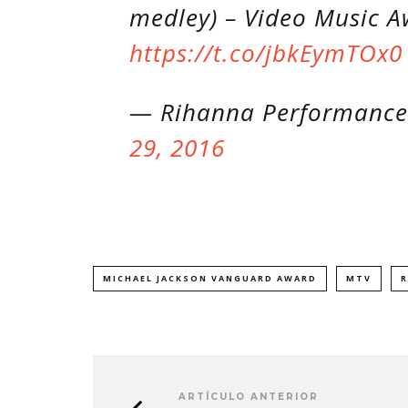
medley) – Video Music 
https://t.co/jbkEymTOx0
— Rihanna Performance
29, 2016
MICHAEL JACKSON VANGUARD AWARD
MTV
R
MONET IN BLUE EXPLORA LA
JOAQUIN
FRAGILIDAD DEL TIEMPO
‘VERANO E
CON ‘ALONSO’
7 AGO
7 AGOSTO, 2026
ARTÍCULO ANTERIOR