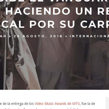
 HACIENDO UN 
ICAL POR SU CAR
ZAR
29 AGOSTO, 2016
INTERNACION
e de la entrega de los
Video Music Awards de MTV
, fue la de