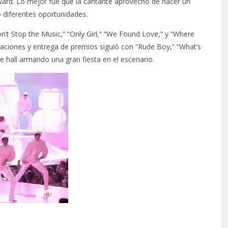
ward. Lo mejor fue que la cantante aprovechó de hacer un
o diferentes oportunidades.
on’t Stop the Music,” “Only Girl,” “We Found Love,” y “Where
aciones y entrega de premios siguió con “Rude Boy,” “What’s
all armando una gran fiesta en el escenario.