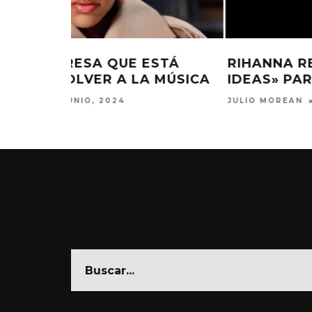
STÁ
RIHANNA REVELA QUE «TIENE
 MÚSICA
IDEAS» PARA SU PRÓXIMO ÁLB
JULIO MOREAN
9 ABRIL, 2024