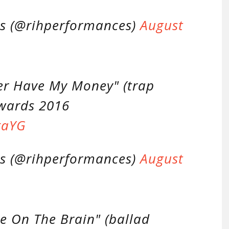
s (@rihperformances)
August
ter Have My Money" (trap
Awards 2016
xaYG
s (@rihperformances)
August
e On The Brain" (ballad