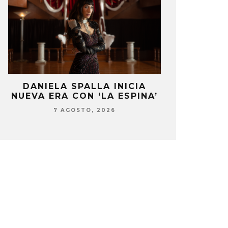
DANIELA SPALLA INICIA
MONET IN B
NUEVA ERA CON ‘LA ESPINA’
FRAGILIDA
CON 
7 AGOSTO, 2026
7 AG