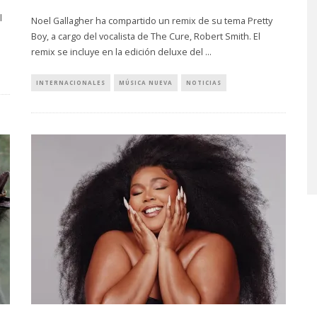
l
Noel Gallagher ha compartido un remix de su tema Pretty
Boy, a cargo del vocalista de The Cure, Robert Smith. El
remix se incluye en la edición deluxe del
...
INTERNACIONALES
MÚSICA NUEVA
NOTICIAS
NERO PRESENTA
JOAQUINA COMPARTE
 ‘APARICIONES’
‘VERANO EN LA CIUDAD’
STO, 2026
7 AGOSTO, 2026