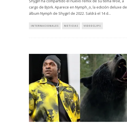
Shygirl ha compartido el nuevo remix de su tema Woe, a
cargo de Björk. Aparece en Nymph_o, la edición deluxe de
álbum Nymph de Shygirl de 2022. Saldrá el 14 d
...
INTERNACIONALES
NOTICIAS
VIDEOCLIPS
GABRIEL DI
EL SENCILLO
7 AGO