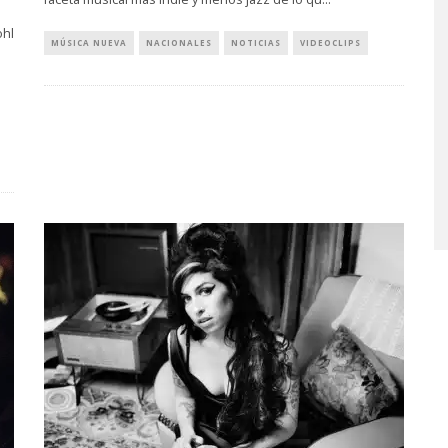
ohl
MÚSICA NUEVA
NACIONALES
NOTICIAS
VIDEOCLIPS
MONET IN BLUE EXPLORA 
FRAGILIDAD DEL TIEMPO
CON ‘ALONSO’
7 AGOSTO, 2026