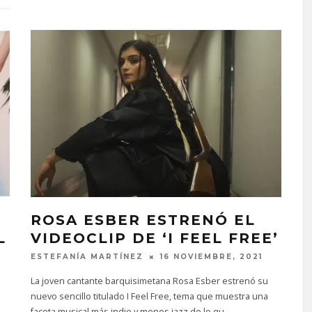
ROSA ESBER ESTRENÓ EL
L
VIDEOCLIP DE ‘I FEEL FREE’
ESTEFANÍA MARTÍNEZ
16 NOVIEMBRE, 2021
La joven cantante barquisimetana Rosa Esber estrenó su
nuevo sencillo titulado I Feel Free, tema que muestra una
faceta musical más indie y menos jazz de lo qu
...