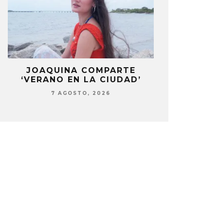
LA
JOAQUINA COMPARTE
STRAY KIDS
‘VERANO EN LA CIUDAD’
‘THI
7 AGOSTO, 2026
7 AG