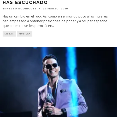
HAS ESCUCHADO
ERNESTO RODRIGUEZ
27 MARZO, 2018
Hay un cambio en el rock. Así como en el mundo poco a las mujeres
han empezado a obtener posiciones de poder y a ocupar espacios
que antes no se les permitía en
...
LISTAS
MÚSICA+