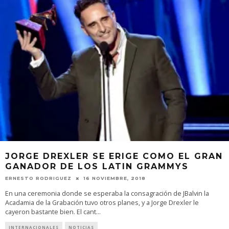
JORGE DREXLER SE ERIGE COMO EL GRAN
GANADOR DE LOS LATIN GRAMMYS
ERNESTO RODRIGUEZ
16 NOVIEMBRE, 2018
En una ceremonia donde se esperaba la consagración de JBalvin la
Acadamia de la Grabación tuvo otros planes, y a Jorge Drexler le
cayeron bastante bien. El cant
...
INTERNACIONALES
NOTICIAS