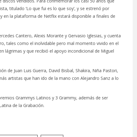
de discos vendidos. Para conmemorar los casi 50 años que
sta, titulado ‘Lo que fui es lo que soy’, y se estrenó por
y en la plataforma de Netflix estará disponible a finales de
rcedes Cantero, Alexis Morante y Gervasio Iglesias, y cuenta
, tales como el inolvidable pero mal momento vivido en el
n lágrimas y que recibió el apoyo incondicional de Miguel
ón de Juan Luis Guerra, David Bisbal, Shakira, Niña Pastori,
ás artistas que han ido de la mano con Alejandro Sanz a lo
20 premios Grammys Latinos y 3 Grammy, además de ser
atina de la Grabación.