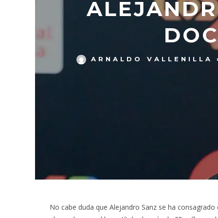
ALEJANDR
DOC
ARNALDO VALLENILLA
No cabe duda que Alejandro Sanz se ha consagrado c