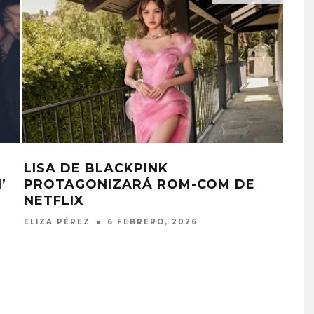
LISA DE BLACKPINK
AL
’
PROTAGONIZARÁ ROM-COM DE
QU
NETFLIX
CO
ELIZA PÉREZ
6 FEBRERO, 2026
ELIZ