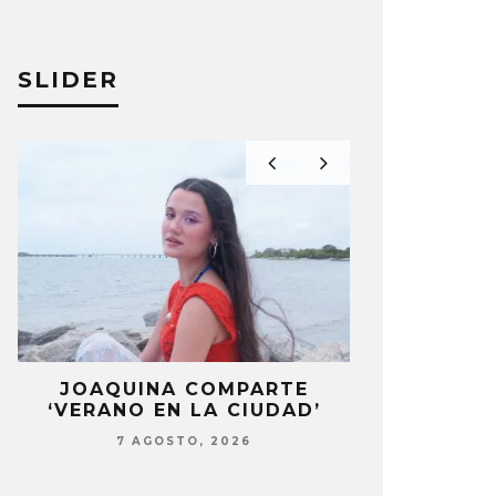
SLIDER
JOAQUINA COMPARTE
DANIELA 
‘VERANO EN LA CIUDAD’
NUEVA ERA 
7 AGOSTO, 2026
7 AG