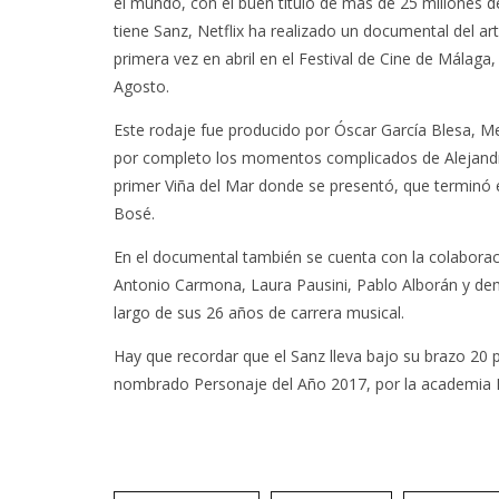
el mundo, con el buen título de más de 25 millones 
tiene Sanz, Netflix ha realizado un documental del arti
primera vez en abril en el Festival de Cine de Málaga, 
Agosto.
Este rodaje fue producido por Óscar García Blesa, Me
por completo los momentos complicados de Alejandro
primer Viña del Mar donde se presentó, que terminó e
Bosé.
En el documental también se cuenta con la colaboraci
Antonio Carmona, Laura Pausini, Pablo Alborán y dem
largo de sus 26 años de carrera musical.
Hay que recordar que el Sanz lleva bajo su brazo 
nombrado Personaje del Año 2017, por la academia L