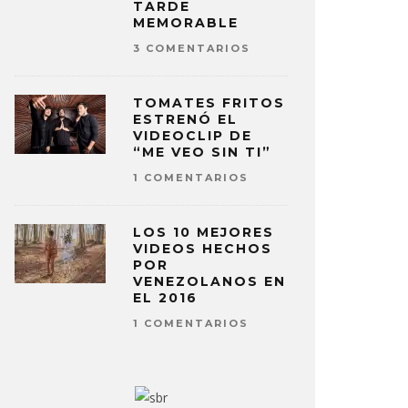
TARDE
MEMORABLE
3 COMENTARIOS
TOMATES FRITOS
ESTRENÓ EL
VIDEOCLIP DE
“ME VEO SIN TI”
1 COMENTARIOS
EJANDRO SANZ EXPLICA POR
ALEJANDR
LOS 10 MEJORES
É NUNCA TUVO UN ROMANCE
LEÓN EN N
VIDEOS HECHOS
N SHAKIRA
VINO DE T
POR
VENEZOLANOS EN
A PÉREZ
29 ENERO, 2026
ELIZA PÉREZ
EL 2016
1 COMENTARIOS