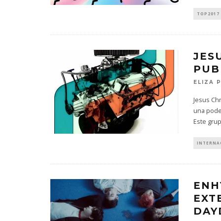
TOP2017
JES
PUB
ELIZA 
Jesus Ch
una poder
Este gru
INTERNA
ENH
EXT
DAY