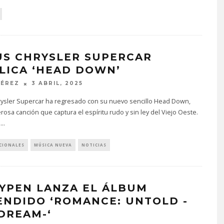
US CHRYSLER SUPERCAR
LICA ‘HEAD DOWN’
PÉREZ
3 ABRIL, 2025
rysler Supercar ha regresado con su nuevo sencillo Head Down,
osa canción que captura el espíritu rudo y sin ley del Viejo Oeste.
p
...
CIONALES
MÚSICA NUEVA
NOTICIAS
YPEN LANZA EL ÁLBUM
ENDIDO ‘ROMANCE: UNTOLD -
DREAM-‘