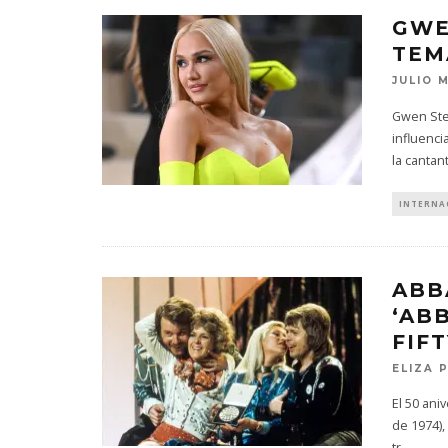
GWE
TEM
JULIO 
Gwen Ste
influenc
la cantan
INTERNA
ABB
‘ABB
FIFT
ELIZA 
El 50 ani
de 1974),
tr
...