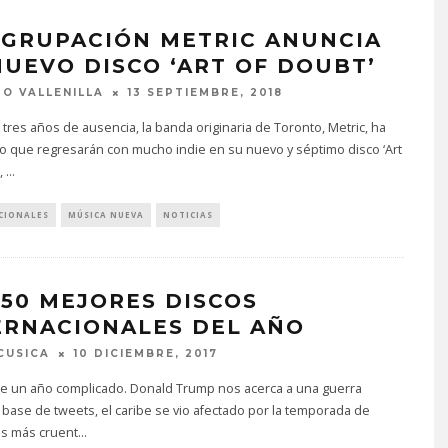
AGRUPACIÓN METRIC ANUNCIA
NUEVO DISCO ‘ART OF DOUBT’
O VALLENILLA
13 SEPTIEMBRE, 2018
tres años de ausencia, la banda originaria de Toronto, Metric, ha
o que regresarán con mucho indie en su nuevo y séptimo disco ‘Art
,
...
CIONALES
MÚSICA NUEVA
NOTICIAS
 50 MEJORES DISCOS
ERNACIONALES DEL AÑO
CUSICA
10 DICIEMBRE, 2017
fue un año complicado. Donald Trump nos acerca a una guerra
 base de tweets, el caribe se vio afectado por la temporada de
s más cruent
...