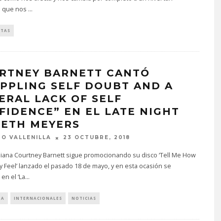
o que nos
...
STAS
RTNEY BARNETT CANTÓ
IPPLING SELF DOUBT AND A
ERAL LACK OF SELF
FIDENCE” EN EL LATE NIGHT
SETH MEYERS
O VALLENILLA
23 OCTUBRE, 2018
liana Courtney Barnett sigue promocionando su disco ‘Tell Me How
y Feel’ lanzado el pasado 18 de mayo, y en esta ocasión se
en el ‘La
...
IA
INTERNACIONALES
NOTICIAS