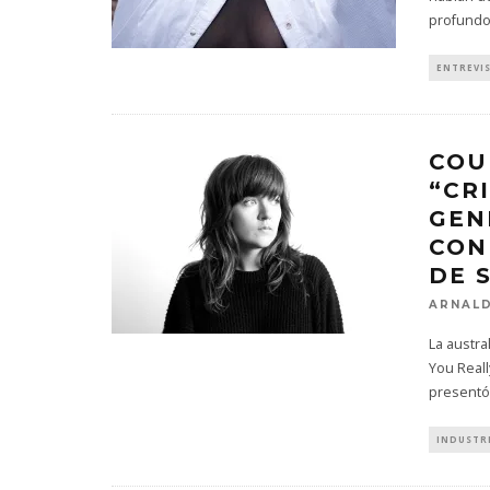
profund
ENTREVI
COU
“CR
GEN
CON
DE 
ARNALD
La austra
You Reall
presentó 
INDUSTR