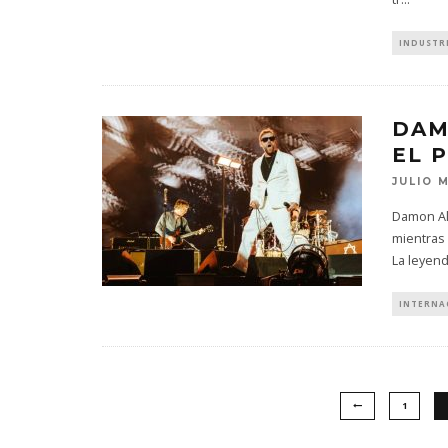
INDUSTR
DAM
EL 
JULIO 
Damon Alb
mientras 
La leyend
INTERNA
1