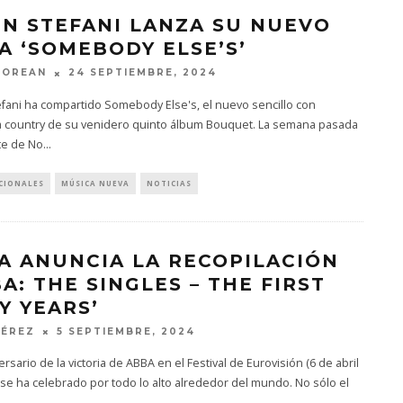
N STEFANI LANZA SU NUEVO
A ‘SOMEBODY ELSE’S’
MOREAN
24 SEPTIEMBRE, 2024
fani ha compartido Somebody Else's, el nuevo sencillo con
ia country de su venidero quinto álbum Bouquet. La semana pasada
te de No
...
CIONALES
MÚSICA NUEVA
NOTICIAS
A ANUNCIA LA RECOPILACIÓN
A: THE SINGLES – THE FIRST
Y YEARS’
PÉREZ
5 SEPTIEMBRE, 2024
versario de la victoria de ABBA en el Festival de Eurovisión (6 de abril
 se ha celebrado por todo lo alto alrededor del mundo. No sólo el