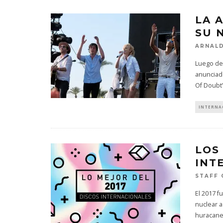
LA 
SU 
ARNALD
Luego de 
anunciad
Of Doubt’
INTERNA
LOS
INT
STAFF 
El 2017 
nuclear a
huracane