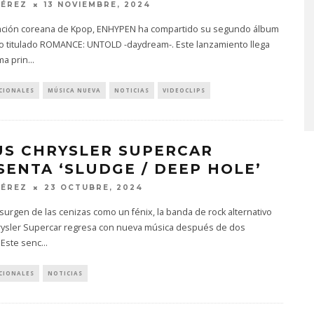
PÉREZ
13 NOVIEMBRE, 2024
ación coreana de Kpop, ENHYPEN ha compartido su segundo álbum
o titulado ROMANCE: UNTOLD -daydream-. Este lanzamiento llega
MONET IN BLUE EXPLORA 
ma prin
...
FRAGILIDAD DEL TIEMPO
CON ‘ALONSO’
CIONALES
MÚSICA NUEVA
NOTICIAS
VIDEOCLIPS
7 AGOSTO, 2026
US CHRYSLER SUPERCAR
SENTA ‘SLUDGE / DEEP HOLE’
PÉREZ
23 OCTUBRE, 2024
urgen de las cenizas como un fénix, la banda de rock alternativo
rysler Supercar regresa con nueva música después de dos
 Este senc
...
CIONALES
NOTICIAS