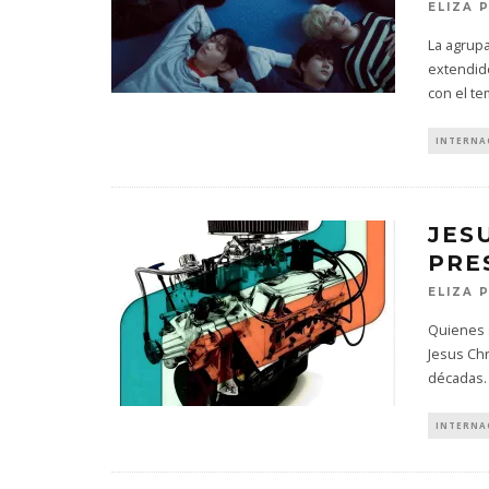
ELIZA 
La agrup
extendid
con el te
INTERNA
JES
PRE
ELIZA 
Quienes s
Jesus Ch
décadas.
INTERNA