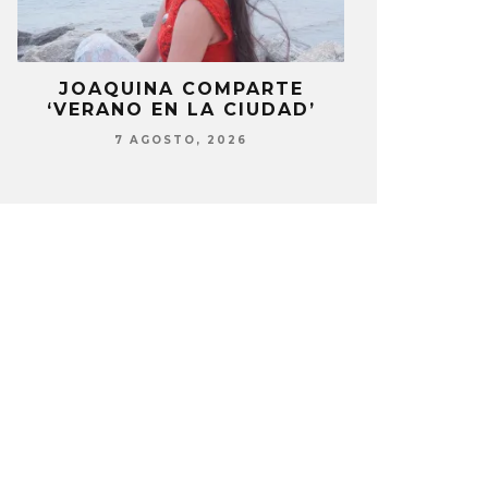
LA
JOAQUINA COMPARTE
STRAY KIDS
‘VERANO EN LA CIUDAD’
‘THI
7 AGOSTO, 2026
7 AG