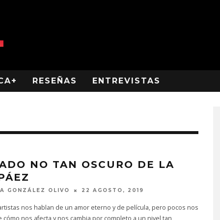
CA+
RESEÑAS
ENTREVISTAS
LADO NO TAN OSCURO DE LA
 PÁEZ
A GONZÁLEZ OLIVO
22 AGOSTO, 2019
rtistas nos hablan de un amor eterno y de película, pero pocos nos
 cómo nos afecta y nos cambia por completo a un nivel tan