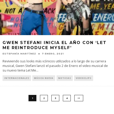
GWEN STEFANI INICIA EL AÑO CON ‘LET
ME REINTRODUCE MYSELF’
ESTEFANÍA MARTÍNEZ
7 ENERO, 2021
Reviviendo sus looks más icónicos utilizados a lo largo de su carrera
musical, Gwen Stefani lanzó el pasado 2 de Enero el video musical de
su nuevo tema Let Me
...
INTERNACIONALES
MÚSICA NUEVA
NOTICIAS
VIDEOCLIPS
1
2
3
4