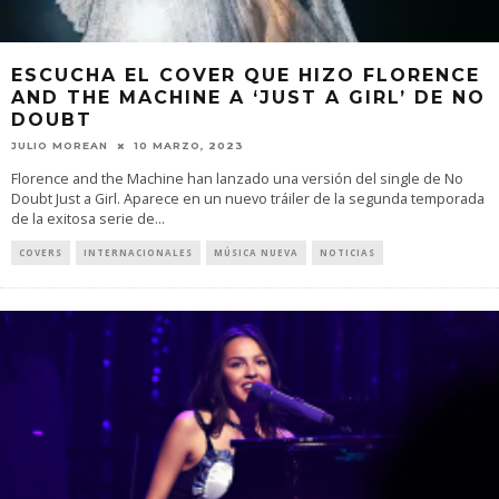
ESCUCHA EL COVER QUE HIZO FLORENCE
AND THE MACHINE A ‘JUST A GIRL’ DE NO
DOUBT
JULIO MOREAN
10 MARZO, 2023
Florence and the Machine han lanzado una versión del single de No
Doubt Just a Girl. Aparece en un nuevo tráiler de la segunda temporada
de la exitosa serie de
...
COVERS
INTERNACIONALES
MÚSICA NUEVA
NOTICIAS