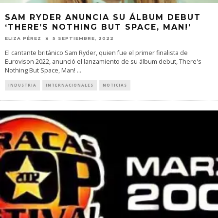
SAM RYDER ANUNCIA SU ÁLBUM DEBUT
‘THERE’S NOTHING BUT SPACE, MAN!’
ELIZA PÉREZ
5 SEPTIEMBRE, 2022
El cantante británico Sam Ryder, quien fue el primer finalista de
Eurovison 2022, anunció el lanzamiento de su álbum debut, There's
Nothing But Space, Man!
...
INDUSTRIA
INTERNACIONALES
NOTICIAS