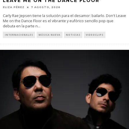
LEAVE ME ON THE DANCE FLOOR’
ELIZA PÉREZ
7 AGOSTO, 2026
Carly Rae Jepsen tiene la solución para el desamor: bailarlo. Don't Leave
Me on the Dance Floor es el vibrante y eufórico sencillo pop que
debuta en la parte n
...
INTERNACIONALES
MÚSICA NUEVA
NOTICIAS
VIDEOCLIPS