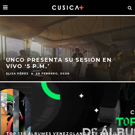
UNCO PRESENTA SU SESIÓN EN
VIVO ‘5 P.M.’
ELIZA PÉREZ
26 FEBRERO, 2026
TOP 130 ÁLBUMES VENEZOLANOS DE 2025 (LP)