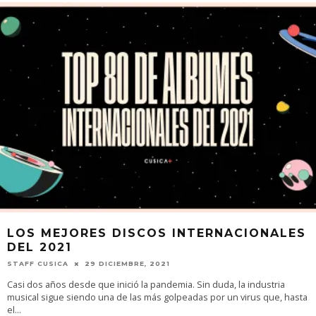
LOS MEJORES DISCOS INTERNACIONALES
DEL 2021
STAFF CUSICA
29 DICIEMBRE, 2021
Casi dos años desde que inició la pandemia. Sin duda, la industria
musical sigue siendo una de las más golpeadas por un virus que, hasta
el
...