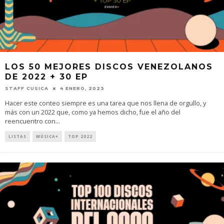
LOS 50 MEJORES DISCOS VENEZOLANOS
DE 2022 + 30 EP
STAFF CUSICA
4 ENERO, 2023
Hacer este conteo siempre es una tarea que nos llena de orgullo, y
más con un 2022 que, como ya hemos dicho, fue el año del
reencuentro con
...
LISTAS
MÚSICA+
TOP 2022