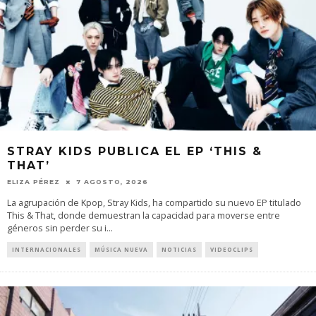
STRAY KIDS PUBLICA EL EP ‘THIS &
THAT’
ELIZA PÉREZ
7 AGOSTO, 2026
La agrupación de Kpop, Stray Kids, ha compartido su nuevo EP titulado
This & That, donde demuestran la capacidad para moverse entre
géneros sin perder su i
...
INTERNACIONALES
MÚSICA NUEVA
NOTICIAS
VIDEOCLIPS