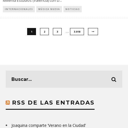
Millenia Estudios (Valencia) con D
...
INTERNACIONALES
MÚSICA NUEVA
NOTICIAS
…
1
2
3
3.018
RSS DE LAS ENTRADAS
Joaquina comparte ‘Verano en la Ciudad’