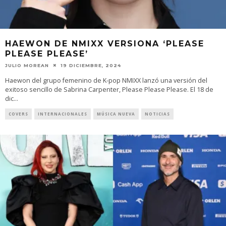
HAEWON DE NMIXX VERSIONA ‘PLEASE
PLEASE PLEASE’
JULIO MOREAN
19 DICIEMBRE, 2024
Haewon del grupo femenino de K-pop NMIXX lanzó una versión del
exitoso sencillo de Sabrina Carpenter, Please Please Please. El 18 de
dic
...
COVERS
INTERNACIONALES
MÚSICA NUEVA
NOTICIAS