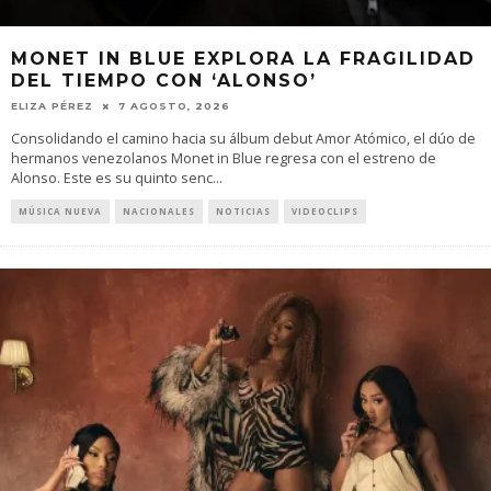
MONET IN BLUE EXPLORA LA FRAGILIDAD
DEL TIEMPO CON ‘ALONSO’
ELIZA PÉREZ
7 AGOSTO, 2026
Consolidando el camino hacia su álbum debut Amor Atómico, el dúo de
hermanos venezolanos Monet in Blue regresa con el estreno de
Alonso. Este es su quinto senc
...
MÚSICA NUEVA
NACIONALES
NOTICIAS
VIDEOCLIPS