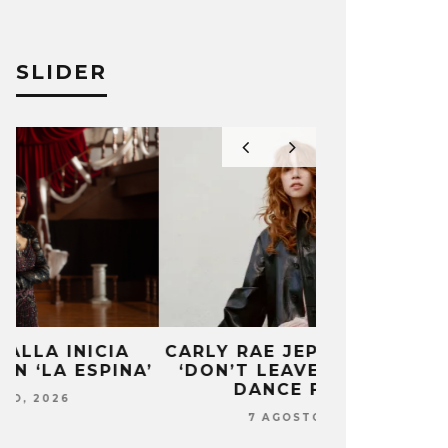
SLIDER
CARLY RAE JEPSEN PUBLICA
MONET IN B
’
‘DON’T LEAVE ME ON THE
FRAGILIDA
DANCE FLOOR’
CON 
7 AGOSTO, 2026
7 AG