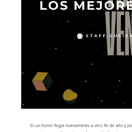
LOS MEJOR
STAFF CUSIC
Es un honor llegar nuevamente a otro fin de año y po