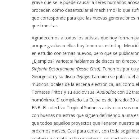
grave que se le puede causar a seres humanos acos
proceder, cómo desarticular el machismo, lo que sufre
que corresponde para que las nuevas generaciones n
que transitar.
Agradecemos a todos los artistas que hoy forman par
porque gracias a ellos hoy tenemos este top. Menció
en estudio con temas nuevos, pero que se publicaro
¿Ejemplos? Varios: si hablamos de discos en direct
Sinfonía Desordenada (Desde Casa)
. Tenemos por otra
Georgeson y su disco
Refuge
. También se publicó el 
músicos locales de la escena electrónica, así como 
Tomates Fritos y su audiovisual
AudioBloc
con 32 tra
homónimo. El compilado La Culpa es del Jurado: 30 
FNB. El colectivo Tropical Sadness activo con sus co
con buenas muestras que siguen definiendo a una es
que todos aquellos proyectos que llenaron nuestro a
próximos meses. Casi para cerrar, con toda segurida
conteo en cuanto a discos enteros, no obstante este