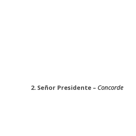
2. Señor Presidente –
Concorde
RØZ LANZA EL ÁLBUM ‘SE
JOAQUIN
ESTÁ HACIENDO TARDE’
‘VERANO E
7 AGOSTO, 2026
7 AGO