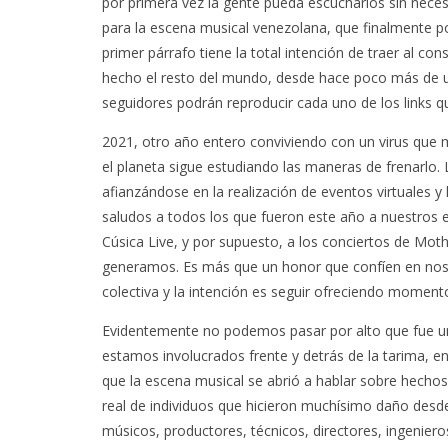
por primera vez la gente pueda escucharlos sin neces
para la escena musical venezolana, que finalmente p
primer párrafo tiene la total intención de traer al c
hecho el resto del mundo, desde hace poco más de u
seguidores podrán reproducir cada uno de los links 
2021, otro año entero conviviendo con un virus que 
el planeta sigue estudiando las maneras de frenarlo.
afianzándose en la realización de eventos virtuales
saludos a todos los que fueron este año a nuestros 
Cúsica Live, y por supuesto, a los conciertos de Mo
generamos. Es más que un honor que confíen en noso
colectiva y la intención es seguir ofreciendo momen
Evidentemente no podemos pasar por alto que fue un
estamos involucrados frente y detrás de la tarima, en 
que la escena musical se abrió a hablar sobre hecho
real de individuos que hicieron muchísimo daño desd
músicos, productores, técnicos, directores, ingenier