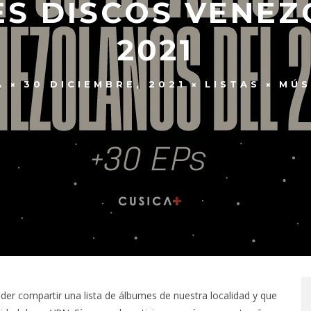
ES DISCOS VENEZ
2021
A
30 DICIEMBRE, 2021
LISTAS
MÚS
der compartir una lista de álbumes de nuestra localidad y que