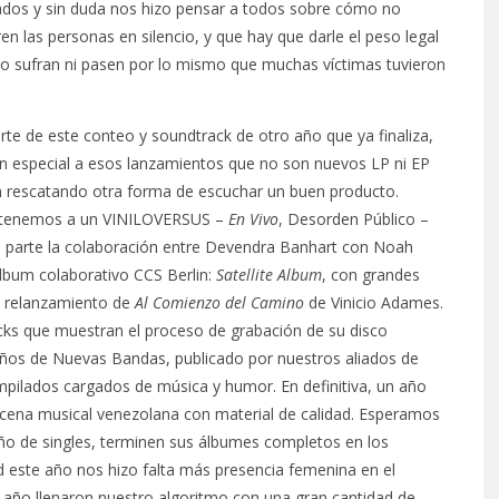
ados y sin duda nos hizo pensar a todos sobre cómo no
n las personas en silencio, y que hay que darle el peso legal
o sufran ni pasen por lo mismo que muchas víctimas tuvieron
te de este conteo y soundtrack de otro año que ya finaliza,
n especial a esos lanzamientos que no son nuevos LP ni EP
n rescatando otra forma de escuchar un buen producto.
o, tenemos a un VINILOVERSUS –
En Vivo
, Desorden Público –
 parte la colaboración entre Devendra Banhart con Noah
álbum colaborativo CCS Berlin:
Satellite Album
, con grandes
el relanzamiento de
Al Comienzo del Camino
de Vinicio Adames.
cks que muestran el proceso de grabación de su disco
años de Nuevas Bandas, publicado por nuestros aliados de
mpilados cargados de música y humor. En definitiva, un año
cena musical venezolana con material de calidad. Esperamos
ño de singles, terminen sus álbumes completos en los
d este año nos hizo falta más presencia femenina en el
 año llenaron nuestro algoritmo con una gran cantidad de