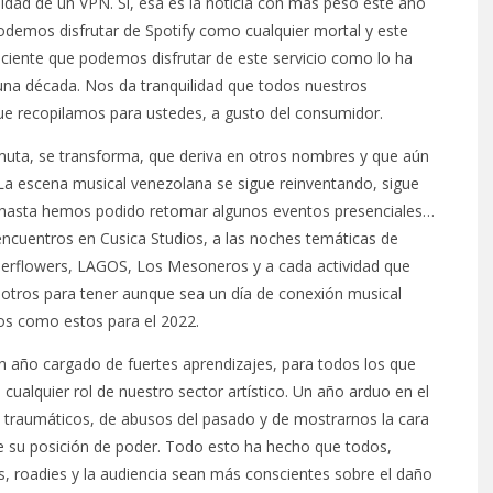
idad de un VPN. Sí, esa es la noticia con más peso este año
odemos disfrutar de Spotify como cualquier mortal y este
onsciente que podemos disfrutar de este servicio como lo ha
na década. Nos da tranquilidad que todos nuestros
que recopilamos para ustedes, a gusto del consumidor.
muta, se transforma, que deriva en otros nombres y que aún
 La escena musical venezolana se sigue reinventando, sigue
 y hasta hemos podido retomar algunos eventos presenciales…
encuentros en Cusica Studios, a las noches temáticas de
therflowers, LAGOS, Los Mesoneros y a cada actividad que
tros para tener aunque sea un día de conexión musical
tos como estos para el 2022.
 año cargado de fuertes aprendizajes, para todos los que
cualquier rol de nuestro sector artístico. Un año arduo en el
s traumáticos, de abusos del pasado y de mostrarnos la cara
e su posición de poder. Todo esto ha hecho que todos,
os, roadies y la audiencia sean más conscientes sobre el daño