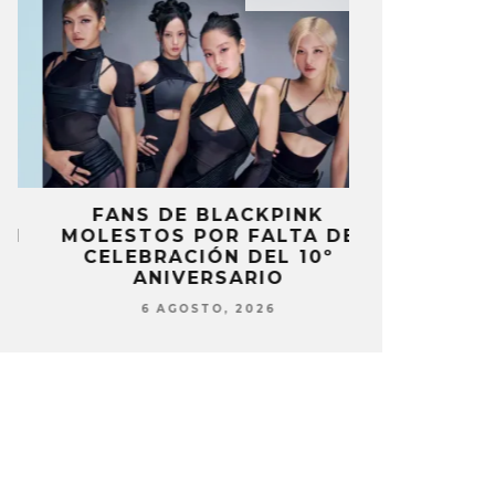
FANS DE BLACKPINK
BLIND CHA
MOLESTOS POR FALTA DE
CON DOB
CELEBRACIÓN DEL 10º
ANUNCI
ANIVERSARIO
‘PAI
6 AGOSTO, 2026
6 AG