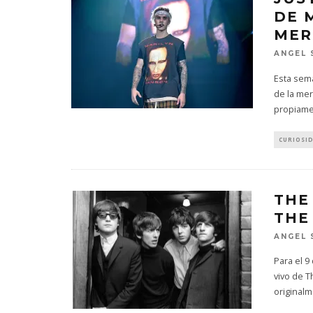
DE 
MER
ANGEL 
Esta sema
de la mer
propiame
CURIOSI
THE
THE
ANGEL 
Para el 9
vivo de T
original