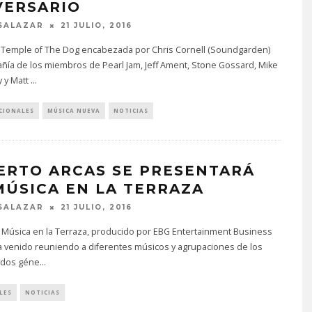
VERSARIO
SALAZAR
21 JULIO, 2016
 Temple of The Dog encabezada por Chris Cornell (Soundgarden)
ñía de los miembros de Pearl Jam, Jeff Ament, Stone Gossard, Mike
 y Matt
...
CIONALES
MÚSICA NUEVA
NOTICIAS
ERTO ARCAS SE PRESENTARÁ
MÚSICA EN LA TERRAZA
SALAZAR
21 JULIO, 2016
 Música en la Terraza, producido por EBG Entertainment Business
a venido reuniendo a diferentes músicos y agrupaciones de los
ados géne
...
LES
NOTICIAS