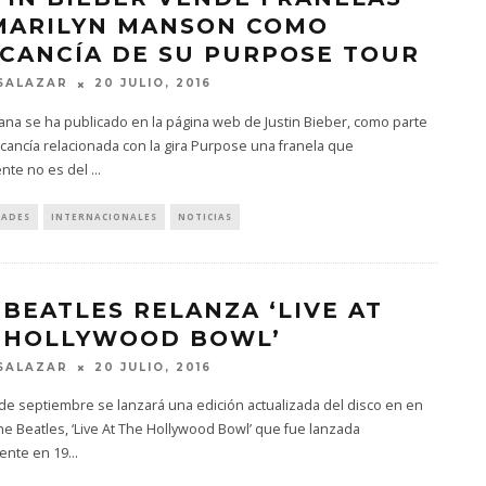
MARILYN MANSON COMO
CANCÍA DE SU PURPOSE TOUR
SALAZAR
20 JULIO, 2016
na se ha publicado en la página web de Justin Bieber, como parte
cancía relacionada con la gira Purpose una franela que
nte no es del
...
DADES
INTERNACIONALES
NOTICIAS
 BEATLES RELANZA ‘LIVE AT
 HOLLYWOOD BOWL’
SALAZAR
20 JULIO, 2016
 de septiembre se lanzará una edición actualizada del disco en en
he Beatles, ‘Live At The Hollywood Bowl’ que fue lanzada
mente en 19
...