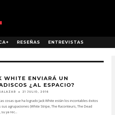
CA+
RESEÑAS
ENTREVISTAS
K WHITE ENVIARÁ UN
ADISCOS ¿AL ESPACIO?
SALAZAR
21 JULIO, 2016
tas cosas que ha logrado Jack White están los incontables éxitos
s sus agrupaciones (White Stripe, The Raconteurs, The Dead
 su ya rec
...