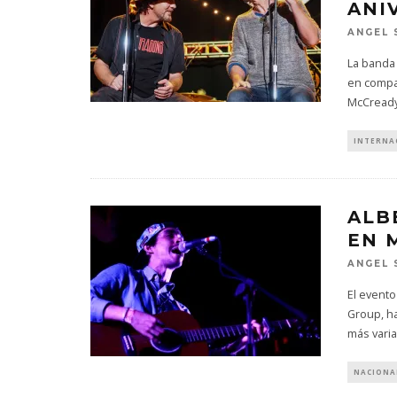
ANI
ANGEL 
La banda
en compa
McCready
INTERNA
ALB
EN 
ANGEL 
El evento
Group, h
más vari
NACIONA