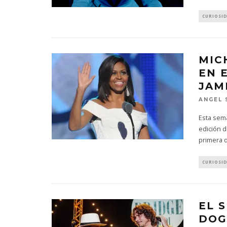
CURIOSI
MIC
EN 
JAM
ANGEL 
Esta sem
edición 
primera 
CURIOSI
EL 
DOG