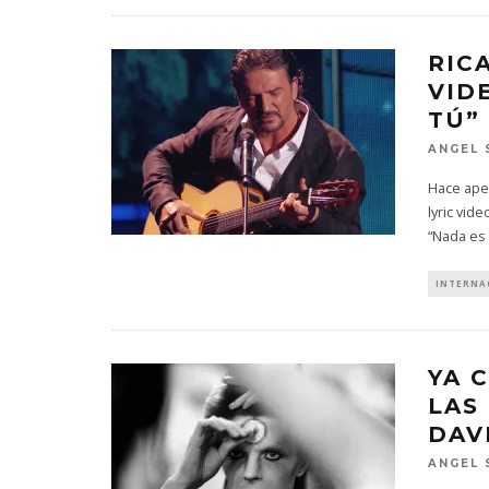
RIC
VID
TÚ”
ANGEL 
Hace apen
lyric vid
“Nada e
INTERNA
YA 
LAS
DAV
ANGEL 