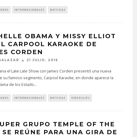
DADES
INTERNACIONALES
NOTICIAS
HELLE OBAMA Y MISSY ELLIOT
EL CARPOOL KARAOKE DE
ES CORDEN
SALAZAR
21 JULIO, 2016
ana el Late Late Show con James Corden presentó una nueva
de su famoso segmento, Carpool Karaoke, en donde aparece la
dama de los Estado
...
DADES
INTERNACIONALES
NOTICIAS
VIDEOCLIPS
SUPER GRUPO TEMPLE OF THE
 SE REÚNE PARA UNA GIRA DE