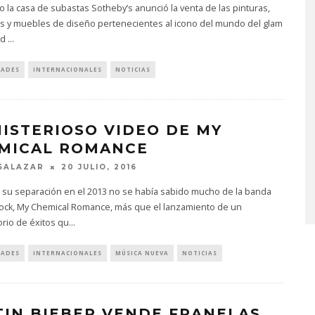
 la casa de subastas Sotheby’s anunció la venta de las pinturas,
as y muebles de diseño pertenecientes al icono del mundo del glam
id
...
DADES
INTERNACIONALES
NOTICIAS
MISTERIOSO VIDEO DE MY
PROYECTARÁ
KAROL G PRESENTA
MICAL ROMANCE
LMENTE EL
TRACKLIST DE SU ÁLBUM
‘2 BIG TO RIG’
‘NO ME ARREPIENTO DE
SALAZAR
20 JULIO, 2016
ÓN EN CARACAS
SENTIR TANTO’
 su separación en el 2013 no se había sabido mucho de la banda
STO, 2026
6 AGOSTO, 2026
ock, My Chemical Romance, más que el lanzamiento de un
orio de éxitos qu
...
DADES
INTERNACIONALES
MÚSICA NUEVA
NOTICIAS
TIN BIEBER VENDE FRANELAS