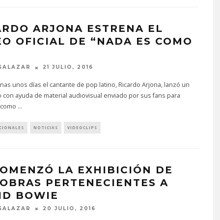
ARDO ARJONA ESTRENA EL
EO OFICIAL DE “NADA ES COMO
SALAZAR
21 JULIO, 2016
as unos días el cantante de pop latino, Ricardo Arjona, lanzó un
eo con ayuda de material audiovisual enviado por sus fans para
s como
...
CIONALES
NOTICIAS
VIDEOCLIPS
COMENZÓ LA EXHIBICIÓN DE
 OBRAS PERTENECIENTES A
ID BOWIE
SALAZAR
20 JULIO, 2016