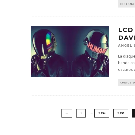
INTERNA
LCD
DAV
ANGEL 
La disqu
banda co
oscuros 
CURIOSI
…
1
2.854
2.855