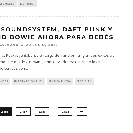
CIONALES
NOTICIAS
 SOUNDSYSTEM, DAFT PUNK Y
ID BOWIE AHORA PARA BEBÉS
SALAZAR
20 JULIO, 2016
era, Rockabye Baby, se encarga de transformar grandes éxitos de
mo The Beatles, Nirvana, Prince, Madonna e incluso los más
de bandas com
...
DADES
INTERNACIONALES
MÚSICA NUEVA
NOTICIAS
…
2.856
2.857
2.858
2.894