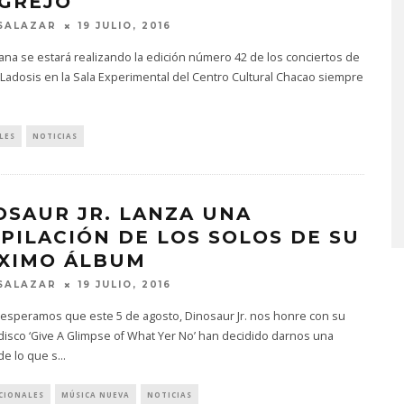
GREJO
SALAZAR
19 JULIO, 2016
na se estará realizando la edición número 42 de los conciertos de
a Ladosis en la Sala Experimental del Centro Cultural Chacao siempre
LES
NOTICIAS
GABRIEL DINERO PRESENT
EL SENCILLO ‘APARICIONES
7 AGOSTO, 2026
OSAUR JR. LANZA UNA
PILACIÓN DE LOS SOLOS DE SU
XIMO ÁLBUM
SALAZAR
19 JULIO, 2016
 esperamos que este 5 de agosto, Dinosaur Jr. nos honre con su
isco ‘Give A Glimpse of What Yer No’ han decidido darnos una
de lo que s
...
CIONALES
MÚSICA NUEVA
NOTICIAS