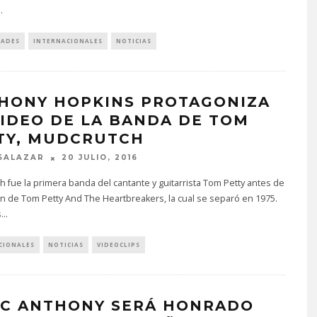
..
DADES
INTERNACIONALES
NOTICIAS
HONY HOPKINS PROTAGONIZA
VIDEO DE LA BANDA DE TOM
TY, MUDCRUTCH
SALAZAR
20 JULIO, 2016
 fue la primera banda del cantante y guitarrista Tom Petty antes de
ón de Tom Petty And The Heartbreakers, la cual se separó en 1975.
s
...
CIONALES
NOTICIAS
VIDEOCLIPS
C ANTHONY SERÁ HONRADO