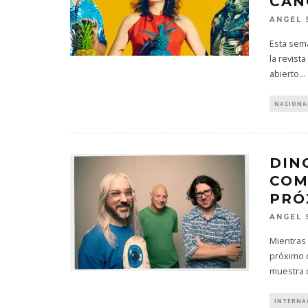
CAN
ANGEL 
Esta sema
la revist
abierto
...
NACIONA
DIN
COM
PRÓ
ANGEL 
Mientras
próximo d
muestra 
INTERNA