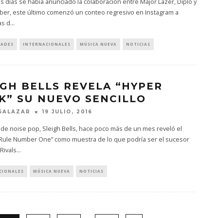
 días se había anunciado la colaboración entre Major Lazer, Diplo y
eber, este último comenzó un conteo regresivo en Instagram a
as d
...
DADES
INTERNACIONALES
MÚSICA NUEVA
NOTICIAS
IGH BELLS REVELA “HYPER
K” SU NUEVO SENCILLO
SALAZAR
19 JULIO, 2016
de noise pop, Sleigh Bells, hace poco más de un mes reveló el
 “Rule Number One” como muestra de lo que podría ser el sucesor
 Rivals
...
CIONALES
MÚSICA NUEVA
NOTICIAS