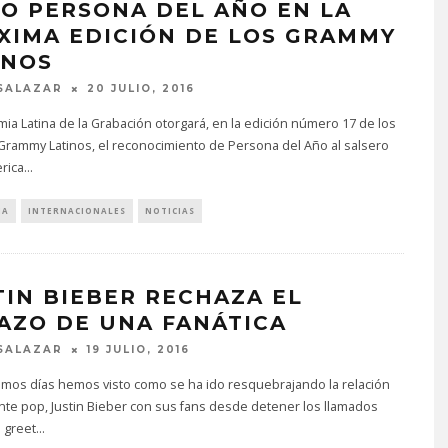
O PERSONA DEL AÑO EN LA
XIMA EDICIÓN DE LOS GRAMMY
INOS
SALAZAR
20 JULIO, 2016
ia Latina de la Grabación otorgará, en la edición número 17 de los
Grammy Latinos, el reconocimiento de Persona del Año al salsero
rica
...
IA
INTERNACIONALES
NOTICIAS
TIN BIEBER RECHAZA EL
AZO DE UNA FANÁTICA
SALAZAR
19 JULIO, 2016
timos días hemos visto como se ha ido resquebrajando la relación
nte pop, Justin Bieber con sus fans desde detener los llamados
 greet
...