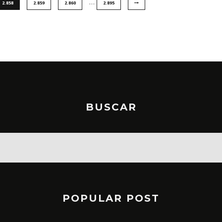
…
2.858
2.859
2.860
2.895
BUSCAR
POPULAR POST