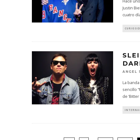
Hace unos
Justin Bi
cuatro dí
CURIOSI
SLE
DAR
ANGEL 
La banda 
sencillo
de ‘Bitter
INTERNA