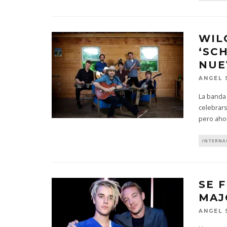
WIL
‘SC
NUE
ANGEL 
La banda 
celebrars
pero aho
INTERNA
SE 
MAJ
ANGEL 