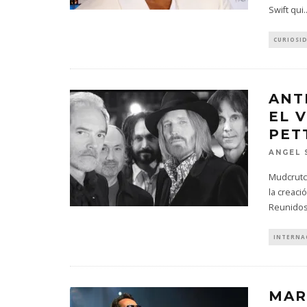
Swift qui
.
CURIOSI
ANT
EL 
PET
ANGEL 
Mudcrutch
la creaci
Reunido
INTERNA
MAR