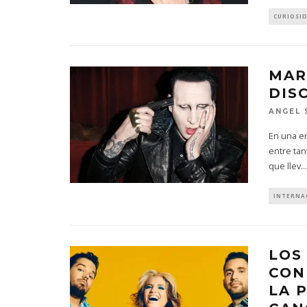
CURIOSI
MAR
DIS
ANGEL 
En una en
entre tan
que llev
...
INTERNA
LOS
CON
LA 