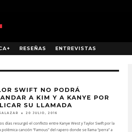
CA+
RESEÑAS
ENTREVISTAS
LOR SWIFT NO PODRÁ
ANDAR A KIM Y A KANYE POR
LICAR SU LLAMADA
SALAZAR
20 JULIO, 2016
s días resurgió el conflicto entre Kanye West y Taylor Swift por la
la polémica canción “Famous” del rapero donde se llama “perra” a