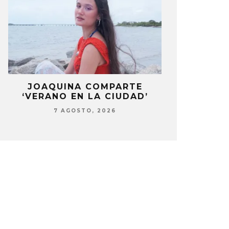
A
JOAQUINA COMPARTE
DANIELA 
’
‘VERANO EN LA CIUDAD’
NUEVA ERA 
7 AGOSTO, 2026
7 AG