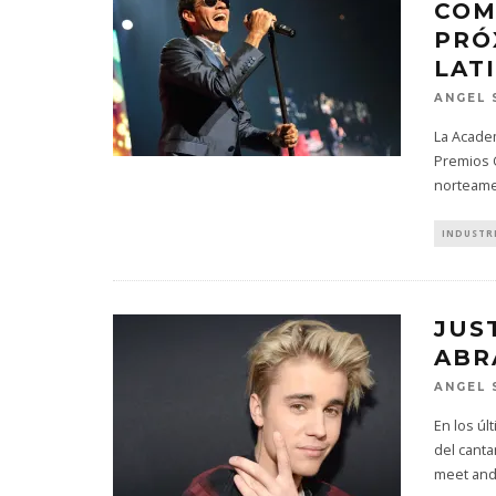
COM
PRÓ
LAT
ANGEL 
La Academ
Premios 
norteame
INDUSTR
JUS
ABR
ANGEL 
En los úl
del canta
meet and