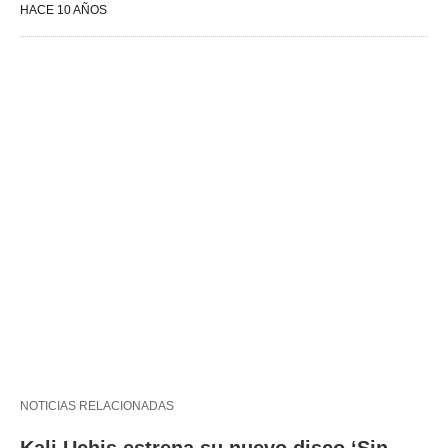
HACE 10 AÑOS
NOTICIAS RELACIONADAS
Kali Uchis estrena su nuevo disco ‘Sin