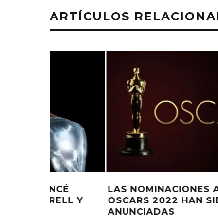
ARTÍCULOS RELACION
KISS OF LIFE LANZA EL
CHANGING 
SENCILLO ‘SWEAT’
FIRE LA
AGAINST
4 AGOSTO, 2026
S
MAROON 5 Y MEGAN THEE
5 AGO
STALLION LANZAN VIDEOCLIP D
‘BEAUTIFUL MISTAKES’