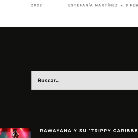
, 2022
ESTEFANÍA MARTÍNEZ
11 MARZO, 2021
RAWAYANA Y SU ‘TRIPPY CARIBB