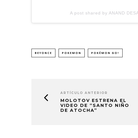
A post shared by ANAND DE
BEYONCE
POKEMON
POKÉMON GO!
ARTÍCULO ANTERIOR
MOLOTOV ESTRENA EL
VIDEO DE “SANTO NIÑO
DE ATOCHA”