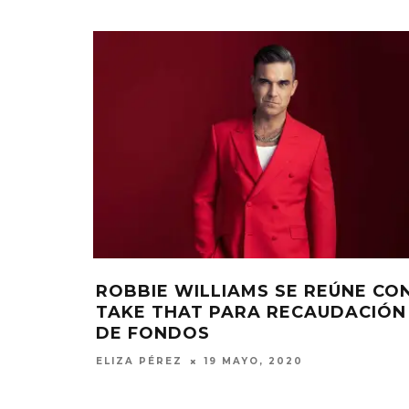
AKE THAT
ROBBIE WILLIAMS SE R
MONET IN BLUE 
PRIMER ÁLBUM
TAKE THAT PARA RECA
FRAGILIDAD DE
DE FONDOS
CON ‘ALO
O, 2022
7 AGOSTO, 2
ELIZA PÉREZ
19 MAYO, 2020