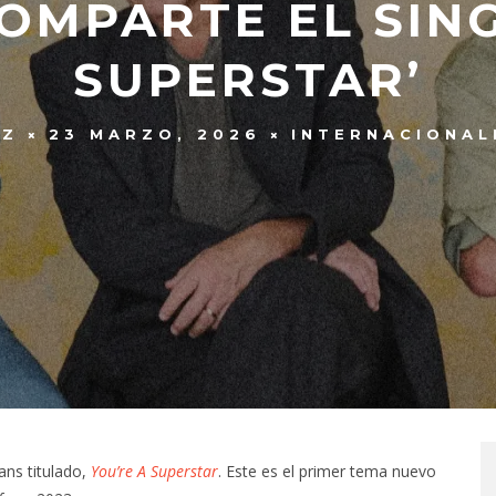
OMPARTE EL SING
SUPERSTAR’
EZ
23 MARZO, 2026
INTERNACIONAL
ans titulado,
You’re A
Superstar
. Este es el primer tema nuevo