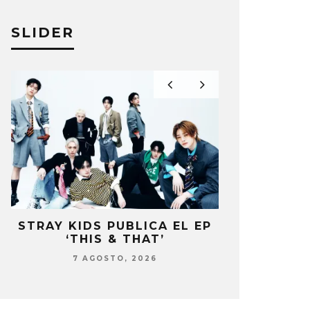
SLIDER
CON
TRAY KIDS PUBLICA EL EP
BLACKPINK 
DS
‘THIS & THAT’
PRESENTE EN S
DEL 10º ANIV
7 AGOSTO, 2026
7 AGOSTO, 