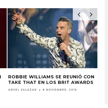
EÚNE CON
ROBBIE WILLIAMS SE REUNIÓ 
EXPLORA LA
JOAQUINA COMPARTE
S
UDACIÓN
TAKE THAT EN LOS BRIT AWAR
L TIEMPO
‘VERANO EN LA CIUDAD’
NSO’
ANGEL SALAZAR
8 NOVIEMBRE, 2016
7 AGOSTO, 2026
026