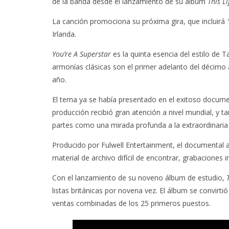
de la banda desde el lanzamiento de su álbum
This Li
La canción promociona su próxima gira, que incluirá 
Irlanda.
You’re A Superstar
es la quinta esencia del estilo de Ta
armonías clásicas son el primer adelanto del décimo 
año.
El tema ya se había presentado en el exitoso docume
producción recibió gran atención a nivel mundial, y t
partes como una mirada profunda a la extraordinaria 
Producido por Fulwell Entertainment, el documental a
material de archivo difícil de encontrar, grabaciones
Con el lanzamiento de su noveno álbum de estudio,
listas británicas por novena vez. El álbum se convirt
ventas combinadas de los 25 primeros puestos.