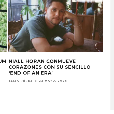
BUM
NIALL HORAN CONMUEVE
NIA
CORAZONES CON SU SENCILLO
EN 
‘END OF AN ERA’
ELIZ
ELIZA PÉREZ
22 MAYO, 2026
MONET IN BLUE EXPLORA 
FRAGILIDAD DEL TIEMPO
CON ‘ALONSO’
7 AGOSTO, 2026