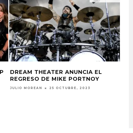
P
DREAM THEATER ANUNCIA EL
DR
REGRESO DE MIKE PORTNOY
SON
DIS
JULIO MOREAN
25 OCTUBRE, 2023
ERNE
KISS OF LIFE LANZA EL
SENCILLO ‘SWEAT’
4 AGOSTO, 2026