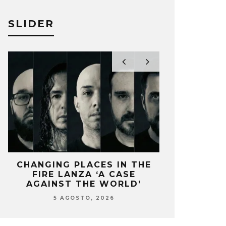
SLIDER
EAM THEATER VUELVE A SU
CANCIONE
IDO MÁS DIRECTO EN SU
FEBRERO
CO ‘DISTANCE OVER TIME’
ERNESTO ROD
STO RODRIGUEZ
22 FEBRERO, 2019
CHANGING PLACES IN THE
OZUNA Y 
FIRE LANZA ‘A CASE
ENCIENDEN 
AGAINST THE WORLD’
‘
5 AGOSTO, 2026
5 AG