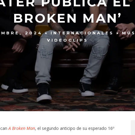
TER PUBLICA EL 
BROKEN MAN’
EMBRE, 2024
INTERNACIONALES
MÚS
VIDEOCLIPS
lican
A Broken Man
, el segundo anticipo de su esperado 16º