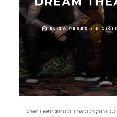
DREAM THEA
ELIZA PÉREZ
6 DICI
Dream Theater, titanes de la música progresiva, pub