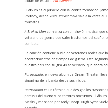
álbum de estudio:
Parasomnia
.
El álbum es el primero con la icónica formación: Jam
Portnoy, desde 2009.
Parasomnia
sale a la venta el 
formatos.
A Broken Man
comienza con un aluvión musical que s
veterano de guerra que sufre trastornos del sueño, c
combate.
La canción contiene audio de veteranos reales que h
acontecimientos en tiempos de guerra. Este segundo 
nuestro país con su gira 40 aniversario, que ahora co
Parasomnia
, el nuevo álbum de Dream Theater, lleva 
sinónimo de la banda desde sus inicios.
Parasomnia
es un término que designa los trastorno
parálisis del sueño y los terrores nocturnos. El álbu
Meslin y mezclado por Andy Sneap. Hugh Syme vuelve u
portada.