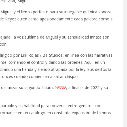
ete viral, Miguel.
Miguel y el lienzo perfecto para su innegable química sonora.
e de Reyez quien canta apasionadamente cada palabra como si
lajada, la voz sublime de Miguel y su sensualidad innata son
ión.
irigido por Erik Rojas / BT Studios, en línea con las narrativas
ente, tomando el control y dando las órdenes. Aquí, en un
bando una tienda y siendo atrapada por la ley. Sus delitos la
entonces cuando comienzan a saltar chispas.
s de lanzar su segundo álbum,
YESSIE
, a finales de 2022 y su
.
mparable y su habilidad para moverse entre géneros con
el romance en un catálogo en constante expansión de himnos