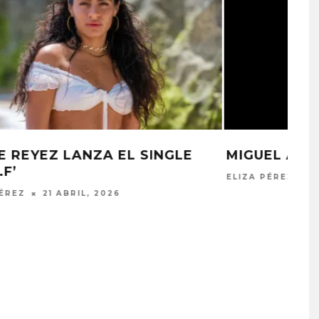
MIGUEL ANUNCIA EL ÁLBUM ‘CAOS’
ELIZA PÉREZ
3 SEPTIEMBRE, 2025
PROYECTARÁ
KAROL G PRESENTA
LMENTE EL
TRACKLIST DE SU ÁLBUM
‘2 BIG TO RIG’
‘NO ME ARREPIENTO DE
ÓN EN CARACAS
SENTIR TANTO’