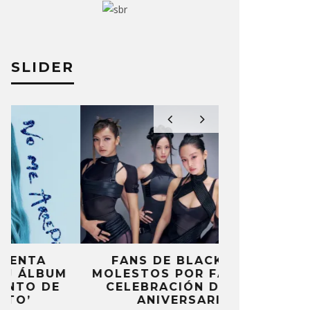
SLIDER
FANS DE BLACKPINK
BLIND CHA
MOLESTOS POR FALTA DE
CON DOB
CELEBRACIÓN DEL 10º
ANUNCI
ANIVERSARIO
‘PAI