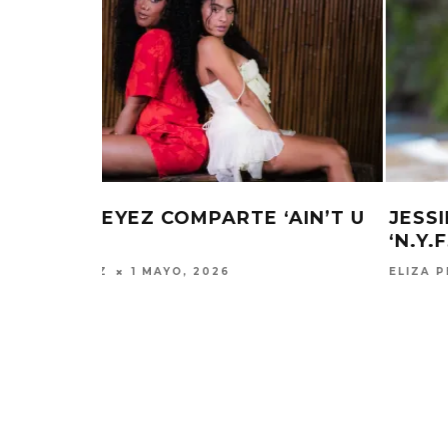
AIN’T U
JESSIE REYEZ LANZA EL SINGLE
‘N.Y.F.F’
ELIZA PÉREZ
21 ABRIL, 2026
EDGAR BAJO EL AGUA ABRE
GHOST 
UN NUEVO CAPÍTULO CON
GLOBA
‘CAMPO, PUERTA’
CONCIERTO 
CON FUNCI
6 AGOSTO, 2026