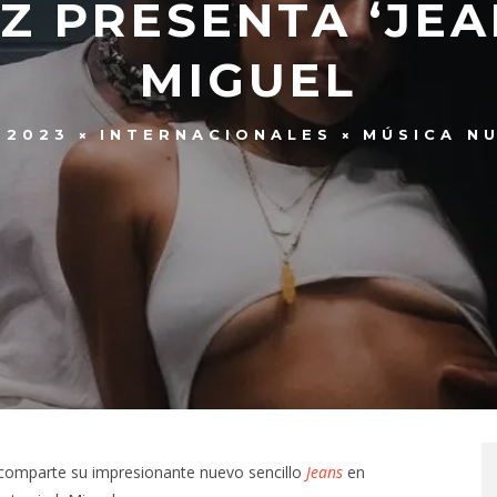
EZ PRESENTA ‘JEA
MIGUEL
 2023
INTERNACIONALES
MÚSICA N
comparte su impresionante nuevo sencillo
Jeans
en