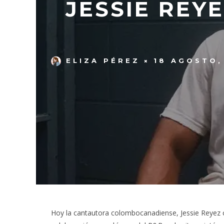
JESSIE REY
ELIZA PÉREZ
18 AGOSTO,
Hoy la cantautora colombocanadiense, Jessie Reyez 