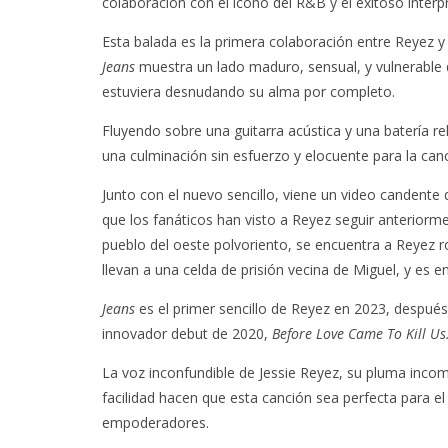
colaboración con el ícono del R&B y el exitoso intérpr
Esta balada es la primera colaboración entre Reyez y 
Jeans
muestra un lado maduro, sensual, y vulnerabl
estuviera desnudando su alma por completo.
Fluyendo sobre una guitarra acústica y una batería re
una culminación sin esfuerzo y elocuente para la canc
Junto con el nuevo sencillo, viene un video candente d
que los fanáticos han visto a Reyez seguir anteriorm
pueblo del oeste polvoriento, se encuentra a Reyez ro
llevan a una celda de prisión vecina de Miguel, y es 
Jeans
es el primer sencillo de Reyez en 2023, despué
innovador debut de 2020,
Before Love Came To Kill Us
La voz inconfundible de Jessie Reyez, su pluma inco
facilidad hacen que esta canción sea perfecta para 
empoderadores.