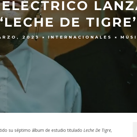
ELÉCTRICO LANZ
‘LECHE DE TIGRE’
ARZO, 2023
INTERNACIONALES
MÚS
tido su séptimo álbum de estudio titulado
Leche De Tigre,