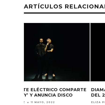
ARTÍCULOS RELACION
OMPARTE
DIAMANTE ELÉCTRICO LANZA ‘4
SCO
DEL 20’
ELIZA PÉREZ
21 ABRIL, 2022