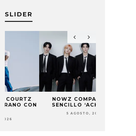
SLIDER
NOWZ COMPARTE EL
POL GRA
N
SENCILLO ‘ACHILLES’
GUARDIA EN
5 AGOSTO, 2026
5 AG