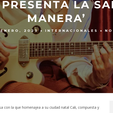
 PRESENTA LA SA
MANERA’
 ENERO, 2023
INTERNACIONALES
NO
lsa con la que homenajea a su ciudad natal Cali, compuesta y