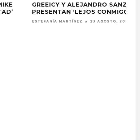
ALEX UBAGO Y MIKE BAHÍA,
LLEGAN JUNTOS EN EL NUEVO
TEMA ‘SI TÚ TE VAS’
ARNALDO VALLENILLA
31 ENERO, 2020
G PRESENTA
FANS DE BLACKPINK
 DE SU ÁLBUM
MOLESTOS POR FALTA DE
RREPIENTO DE
CELEBRACIÓN DEL 10º
R TANTO’
ANIVERSARIO