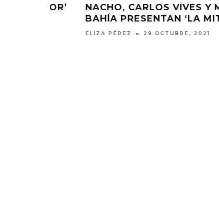
MIKE
GREEICY Y ALEJANDRO SANZ
TAD’
PRESENTAN ‘LEJOS CONMIGO’
ESTEFANÍA MARTÍNEZ
23 AGOSTO, 2021
DANIELLE PONDER ANUNCIA
KAROL 
NUEVO ÁLBUM Y ADELANTA
TRACKLIST
‘SUN AND MOON’
‘NO ME A
SENTI
6 AGOSTO, 2026