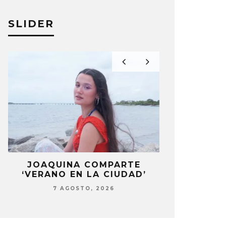
DS OF HORSES’
INSTRUME
SLIDER
O MOREAN
8 MAYO, 2023
JULIO MOREAN
LA
JOAQUINA COMPARTE
STRAY KIDS
‘VERANO EN LA CIUDAD’
‘THI
7 AGOSTO, 2026
7 AG