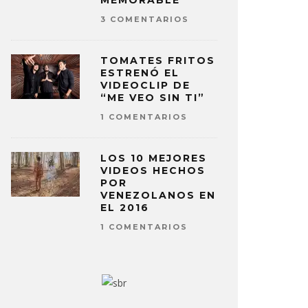
MEMORABLE
3 COMENTARIOS
TOMATES FRITOS
ESTRENÓ EL
VIDEOCLIP DE
“ME VEO SIN TI”
1 COMENTARIOS
LOS 10 MEJORES
VIDEOS HECHOS
POR
VENEZOLANOS EN
EL 2016
1 COMENTARIOS
ER GABRIEL SE UNE A BRIAN
BRIAN EN
 EN SU NUEVO TEMA ‘FOUR
WE’, UN 