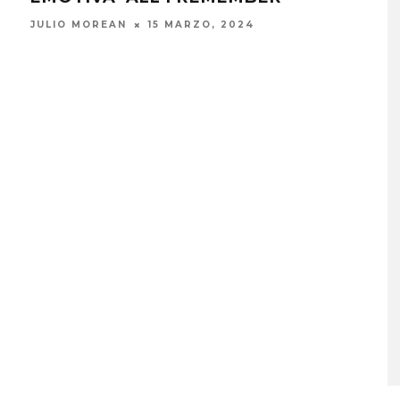
KIN
JULIO MOREAN
15 MARZO, 2024
JULI
MONET IN BLUE EXPLORA 
FRAGILIDAD DEL TIEMPO
CON ‘ALONSO’
7 AGOSTO, 2026