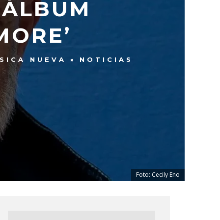
 ÁLBUM
MORE’
SICA NUEVA
NOTICIAS
Foto: Cecily Eno