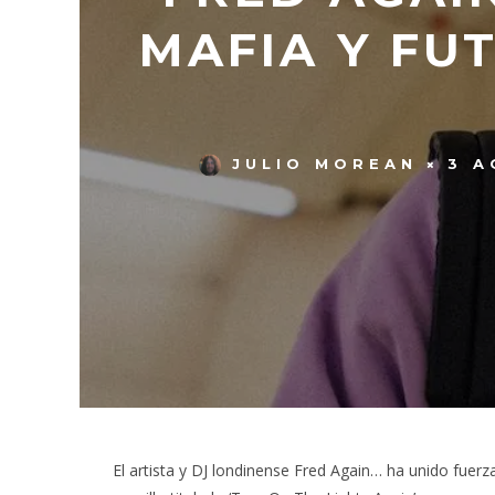
MAFIA Y FU
JULIO MOREAN
3 A
El artista y DJ londinense Fred Again… ha unido fuer