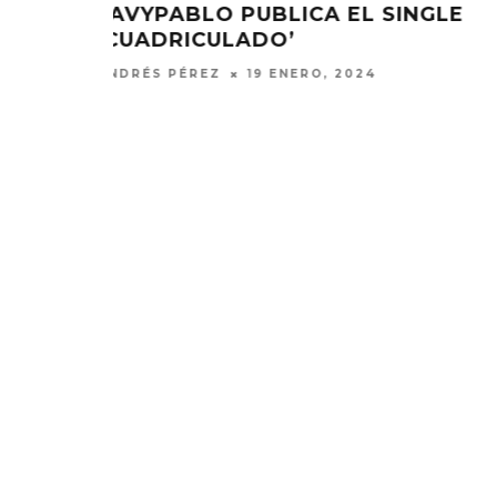
INGLE
AKAPELLAH Y AL2 EL ALDEANO 
UNEN EN ‘NI CON MONEY’
ANDRÉS PÉREZ
19 ENERO, 2024
KISS OF LIFE LANZA EL
CHANGING 
SENCILLO ‘SWEAT’
FIRE LA
AGAINST
4 AGOSTO, 2026
5 AGO