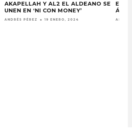
SE
ELADIO CARRIÓN PUBLICA SU
ÁLBUM ‘SOL MARÍA’
ANDRÉS PÉREZ
19 ENERO, 2024
PLACES IN THE
OZUNA Y OMAR COURTZ
NZA ‘A CASE
ENCIENDEN EL VERANO CO
 THE WORLD’
‘ZIZI’
STO, 2026
5 AGOSTO, 2026