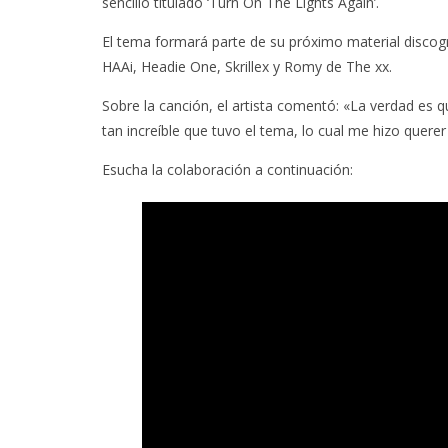
sencillo titulado ‘Turn On The Lights Again’.
El tema formará parte de su próximo material discog
HAAi, Headie One, Skrillex y Romy de The xx.
Sobre la canción, el artista comentó: «La verdad es qu
tan increíble que tuvo el tema, lo cual me hizo querer 
Esucha la colaboración a continuación: