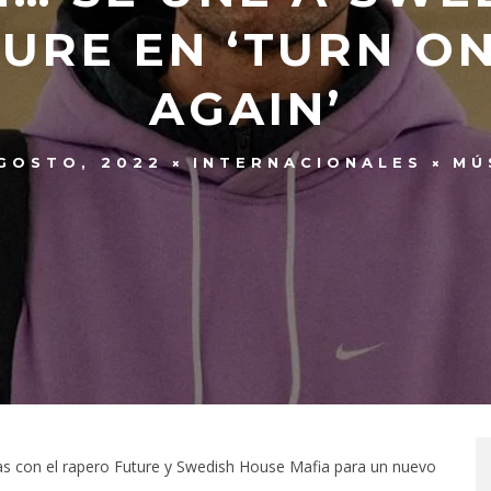
TURE EN ‘TURN ON
AGAIN’
GOSTO, 2022
INTERNACIONALES
MÚ
zas con el rapero Future y Swedish House Mafia para un nuevo